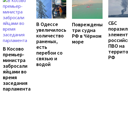
СБС
В Одессе
Повреждены
поразил
увеличилось
три судна
элемен
количество
РФ в Чёрном
российс
раненых,
море
ПВО на
есть
В Косово
террит
перебои со
премьер-
РФ
связью и
министра
водой
забросали
яйцами во
время
заседания
парламента