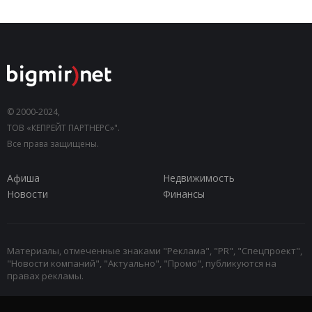
© 2000-2024,
ТОВ «КЕПРЕЙТ ПАРТНЕРС»".
Все права защищены.
Афиша
Недвижимость
Новости
Финансы
Материалы, отмеченные знаками "Реклама", "PR", "Спецпроект",
"Новости компаний", "Актуально", "Промо", публикуются на
правах рекламы.