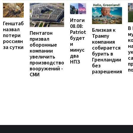
Итоги
Генштаб
08.08:
В
назвал
Близкая к
Patriot
Пентагон
м
потери
Трампу
будет
призвал
к
россиян
компания
и
оборонные
н
за сутки
собирается
минус
компании
у
бурить в
два
увеличить
с
Гренландии
НПЗ
производство
п
без
вооружений -
п
разрешения
СМИ