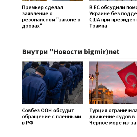
Премьер сделал
В ЕС обсудили по
заявление о
Украине без подд
резонансном "законе о
США при президен
дровах"
Трампа
Внутри "Новости bigmir)net
Совбез ООН обсудит
Турция ограничил
обращение с пленными
движение судов в
в РФ
Черное море из-за