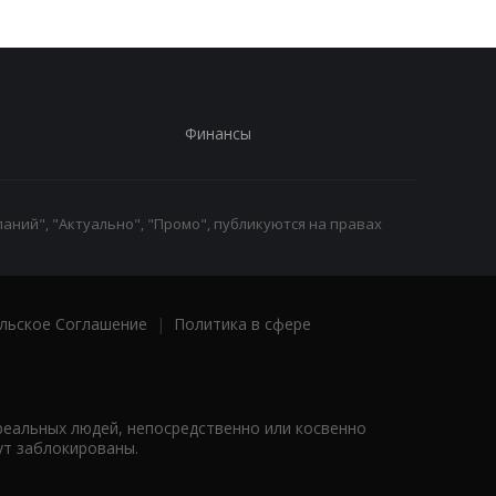
Финансы
аний", "Актуально", "Промо", публикуются на правах
льское Соглашение
|
Политика в сфере
реальных людей, непосредственно или косвенно
ут заблокированы.