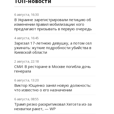
ТОП-новости
6 августа, 16:30
В Украине зарегистрировали петицию об
изменении правил мобилизации: кого
предлагают призывать в первую очередь
4 августа, 16:45
Зарезал 17-летнюю девушку, а потом сел
ужинать: жуткие подробности убийства в
Киевской области
2 августа, 22:18
СМИ: В ресторане в Москве погибла дочь
генерала
6 августа, 13:20
Виктор Ющенко занял новую должность:
что известно о его назначении
6 августа, 08:55
Трамп резко раскритиковал Хегсета из-за
нехватки ракет, — WP