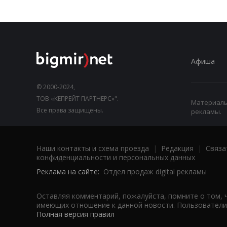
Афиша
© 2000-2024,
ТОВ «КЕПРЕЙТ ПАРТНЕРС»".
Материалы,
Все права защищены.
рекламы.
Наши контакты и схема проезда
|
Редакция
|
Связа
конфиденциальности и персональных данных
Реклама на сайте:
Отдел продаж digital рекламы
Оставляя комментарий, пожалуйста, помните о том, 
имеющих отношение к данной новости. Пользователи,
Полная версия правил