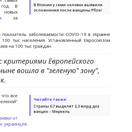
В Японии у семи человек выявили
 год. В
осложнения после вакцины Pfizer
 новых
анных
за
 показатель заболеваемости COVID-19 в Украине
а 100 тыс населения. Установленный Евросоюзом
чаев на 100 тыс граждан.
с критериями Европейского
ыне вошла в "зеленую" зону",
к.
 что все
Читайте также:
зеленой"
Страны G7 выделят 2,3 млрд доз
вакцин – Меркель
вивки от
ыс украинцев
.