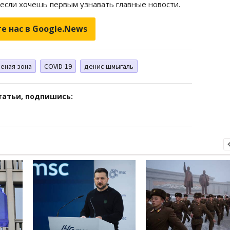
 если хочешь первым узнавать главные новости.
е нас в Google.News
еная зона
COVID-19
денис шмыгаль
татьи, подпишись: