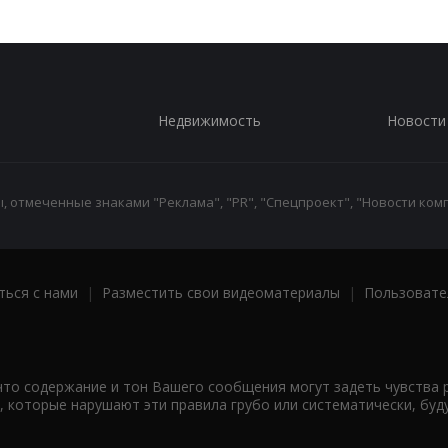
Недвижимость
Новости
 отмеченные знаками "Реклама", "PR", "Спецпроект", "Новости комп
ться с нами
|
Разместить свои видеоматериалы
|
Пользовате
что содержание и тон Вашего сообщения могут задеть чувства 
 которые нарушают эти правила грубо или систематически, буд