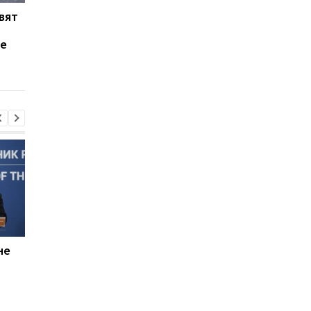
овят
Страны ЕС ищут способ
Европа готовит
возвращения
ужесточение санкц
не
украинцев домой, -
против РФ, в случае
Зеленский
если Трамп выиграе
выборы
не
Россияне планируют
В Болгарии
усилить "свободную
неизвестный БПЛА
охоту" на автомобили -
взорвался вблизи
Херсонская ОВА
газопровода