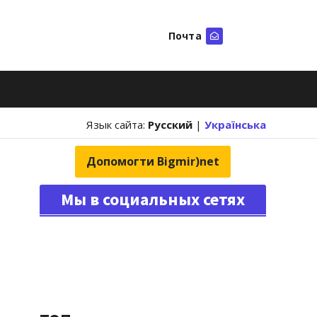
Почта
Искать
Язык сайта:
Русский
|
Українська
Допомогти Bigmir)net
Мы в социальных сетях