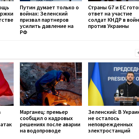
мощь
Путин думает только о
Страны G7 и ЕС гот
ержки
войнах: Зеленский
ответ на участие
тстве
призвал партнеров
солдат КНДР в вой
усилить давление на
против Украины
РФ
а
Марганец: премьер
Зеленский: В Украи
сообщил о кадровых
не осталось
 атак
решениях после аварии
неповрежденных
на водопроводе
электростанций