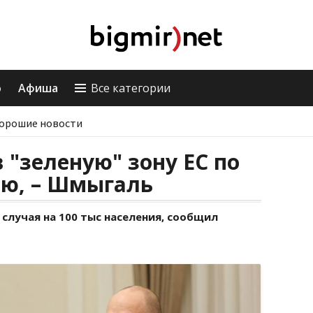
о
Афиша
Все категории
орошие новости
 "зеленую" зону ЕС по
лю, – Шмыгаль
 случая на 100 тыс населения, сообщил