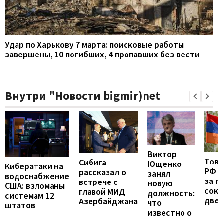
Удар по Харькову 7 марта: поисковые работы
завершены, 10 погибших, 4 пропавших без вести
Внутри "Новости bigmir)net
Виктор
То
Сибига
Ющенко
Кибератаки на
РФ
рассказал о
занял
водоснабжение
за 
встрече с
новую
США: взломаны
сок
главой МИД
должность:
системам 12
две
Азербайджана
что
штатов
известно о