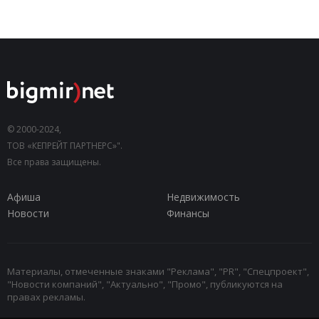
© 2000-2024,
ТОВ «КЕПРЕЙТ ПАРТНЕРС»".
Все права защищены.
Афиша
Недвижимость
Новости
Финансы
Материалы, отмеченные знаками "Реклама", "PR", "Спецпроект",
"Новости компаний", "Актуально", "Промо", публикуются на
правах рекламы.