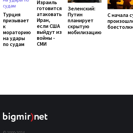
Израиль
готовится
Зеленский:
атаковать
Путин
Турция
С начала 
Иран,
планирует
призывает
произошло
если США
скрытую
к
боестолк
выйдут из
мобилизацию
мораторию
войны -
на удары
СМИ
по судам
© 2000-2024,