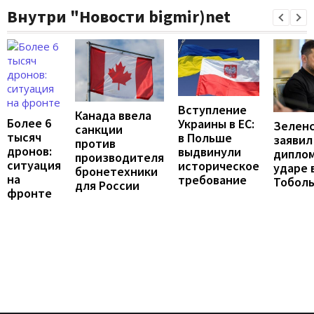
Внутри "Новости bigmir)net
Вступление
Канада ввела
Более 6
Украины в ЕС:
Зелен
санкции
тысяч
в Польше
заявил
против
дронов:
выдвинули
дипло
производителя
ситуация
историческое
ударе 
бронетехники
на
требование
Тоболь
для России
фронте