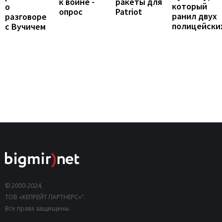
к войне -
ракеты для
который
о
опрос
Patriot
ранил двух
разговоре
полицейски
с Вучичем
© 2000-2024,
ТОВ «КЕПРЕЙТ ПАРТНЕРС»".
Все права защищены.