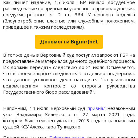
Как пишет издание, 15 июля ГБР начало досудебное
расследование по признакам уголовного правонарушения,
предусмотренного ч. 2 ст. 364 Уголовного кодекса
(Злоупотребление властью или служебным положением,
приведшее к тяжким последствиям).
Допомогти Bigmir)net
В тот же день в Верховный суд поступил запрос от ГБР на
предоставление материалов данного судебного процесса.
Их должны передать следствию до 21 июля. Отмечается,
что в своем запросе следователь отдельно подчеркнул,
что данное уголовное дело находится "на усиленном
ведомственном контроле со стороны руководства
Государственного бюро расследований".
Напомним, 14 июля Верховный суд
признал
незаконным
указ Владимира Зеленского от 27 марта 2021 года,
которым был отменен указа от 2013 года о назначении
судьей КСУ Александра Тупицкого.
Подпишись на наш
Telegram-канал
, если хочешь первым