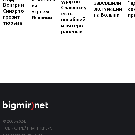
удар по
завершили
"а
Венгрии
на
Славянску:
эксгумации
са
Сийярто
угрозы
есть
на Волыни
пр
грозит
Испании
погибший
тюрьма
и пятеро
раненых
© 2000-2024,
ТОВ «КЕПРЕЙТ ПАРТНЕРС»".