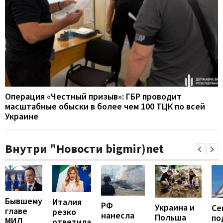
Операция «Честный призыв»: ГБР проводит
масштабные обыски в более чем 100 ТЦК по всей
Украине
Внутри "Новости bigmir)net
Бывшему
Италия
РФ
Украина и
Се
главе
резко
нанесла
Польша
по
МИД
ответила