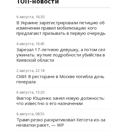
ТОП-новости
6 августа, 16:30
В Украине зарегистрировали петицию об
изменении правил мобилизации: кого
предлагают призывать в первую очередь
4 августа, 16:45
Зарезал 17-летнюю девушку, а потом сел
ужинать: жуткие подробности убийства в
Киевской области
2 августа, 22:18
СМИ: В ресторане в Москве погибла дочь
генерала
6 августа, 13:20
Виктор Ющенко занял новую должность:
что известно о его назначении
6 августа, 08:55
Трамп резко раскритиковал Хегсета из-за
нехватки ракет, — WP