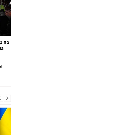
р по
В киевском
Россия нанесла днё
на
метрополитене
ракетный удар по
опровергли
Киеву: в столице
информацию о
раздались взрывы
ы
недопуске людей: в
укрытиях находилось
более 56 тысяч человек