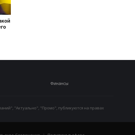
акой
15 скоплений войск РФ
США перехватили бо
его
подверглись ударам -
50 судов после
Генштаб
возобновления
блокады Ирана
Финансы
аний", "Актуально", "Промо", публикуются на правах