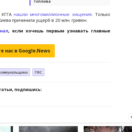
топлива
и КГГА
нашли многомиллионные хищения
. Только
Киева причинила ущерб в 20 млн. гривен.
анал
, если хочешь первым узнавать главные
е нас в Google.News
коммунальщики
ГФС
татьи, подпишись: