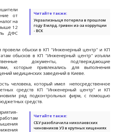
ушители
Читайте также:
ение от
Укрзализныця потеряла в прошлом
налог на
году 8 млрд. гривен из-за коррупции
свыше 12
- ВСК
ель ДФС
и провели обыски в КП "Инженерный центр" и КП
татам обысков в КП "Инженерный центр" изъяли
йственные документы, подтверждающие
ями, которые привлекались для выполнения
щений медицинских заведений в Киеве.
ость человека, который имел непосредственное
жетных средств КП "Инженерный центр" и КП
тановили ряд подконтрольных фирм, с помощью
бюджетных средств.
иятия-
Читайте также:
работам
СБУ разоблачила николаевских
вышения
чиновников УЗ в крупных хищениях
анижения