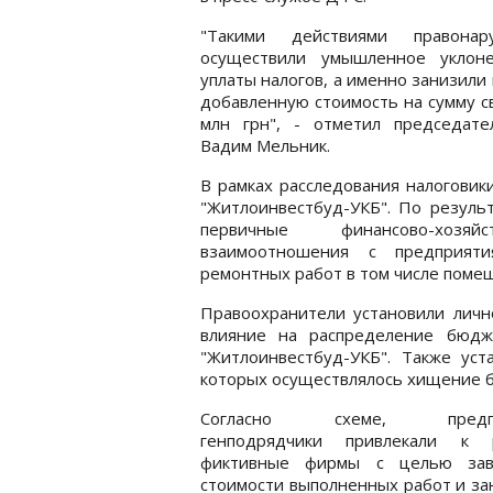
"Такими действиями правонар
осуществили умышленное уклон
уплаты налогов, а именно занизили 
добавленную стоимость на сумму 
млн грн", - отметил председат
Вадим Мельник.
В рамках расследования налоговик
"Житлоинвестбуд-УКБ". По резуль
первичные финансово-хозя
взаимоотношения с предприяти
ремонтных работ в том числе поме
Правоохранители установили личн
влияние на распределение бюд
"Житлоинвестбуд-УКБ". Также ус
которых осуществлялось хищение 
Согласно схеме, предпр
генподрядчики привлекали к 
фиктивные фирмы с целью за
стоимости выполненных работ и з