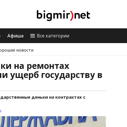
о
Афиша
Все категории
орошие новости
ки на ремонтах
и ущерб государству в
арственные деньки на контрактах с
й