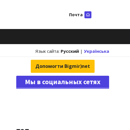
Почта
Искать
Язык сайта:
Русский
|
Українська
Допомогти Bigmir)net
Мы в социальных сетях