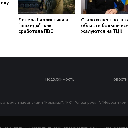
тиву
Летела баллистика и
Стало известно, в к
"шахеды": как
области больше вс
сработала ПВО
жалуются на ТЦК
Недвижимость
Новости
 отмеченные знаками "Реклама", "PR", "Спецпроект", "Новости комп