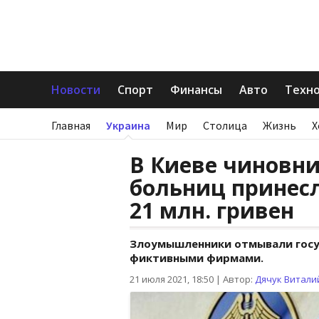
Новости
Спорт
Финансы
Авто
Техн
Главная
Украина
Мир
Столица
Жизнь
Х
В Киеве чиновни
больниц принесл
21 млн. гривен
Злоумышленники отмывали госуд
фиктивными фирмами.
21 июля 2021, 18:50
|
Автор:
Дячук Витали