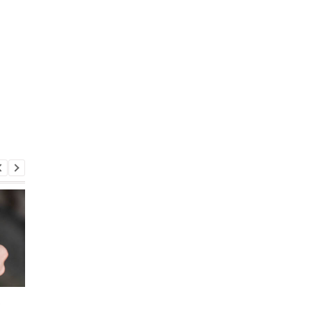
с
Массированный удар по
Россияне атаковали