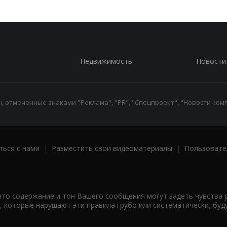
Недвижимость
Новости
 отмеченные знаками "Реклама", "PR", "Спецпроект", "Новости комп
ться с нами
|
Разместить свои видеоматериалы
|
Пользовате
что содержание и тон Вашего сообщения могут задеть чувства 
 которые нарушают эти правила грубо или систематически, буд