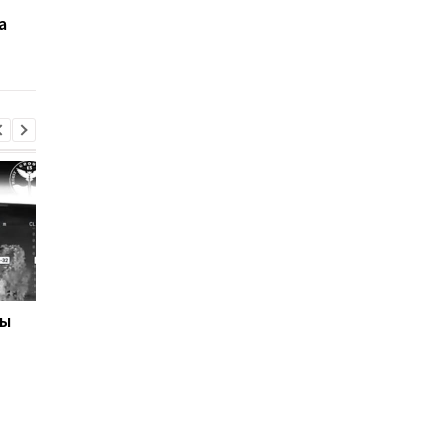
Одессе: 8 погибших,
Одесскую область: в
а
десятки раненых и
порту вспыхнул пожа
значительные
повреждены жилые
разрушения
дома
ны
Отключения света
Раскрыта схема
охватили 12 областей -
вырубки леса на 34 
Укрэнерго