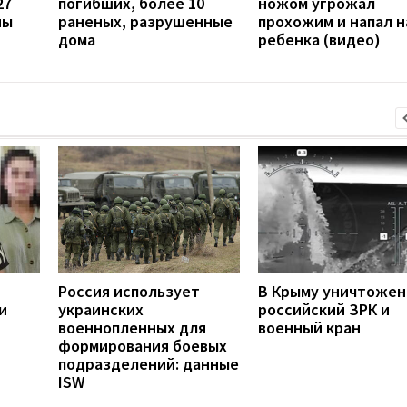
27
погибших, более 10
ножом угрожал
ны
раненых, разрушенные
прохожим и напал н
дома
ребенка (видео)
Россия использует
В Крыму уничтоже
и
украинских
российский ЗРК и
военнопленных для
военный кран
формирования боевых
подразделений: данные
ISW