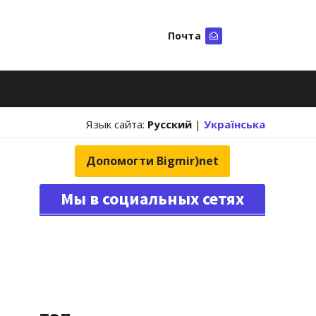
Почта
Искать
Язык сайта:
Русский
|
Українська
Допомогти Bigmir)net
Мы в социальных сетях