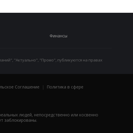
Финансы
аний", "Актуально", "Промо", публикуются на правах
льское Соглашение
|
Политика в сфере
реальных людей, непосредственно или косвенно
ут заблокированы.