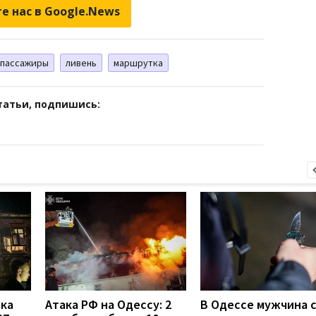
е нас в Google.News
пассажиры
ливень
маршрутка
татьи, подпишись:
ака
Атака РФ на Одессу: 2
В Одессе мужчина 