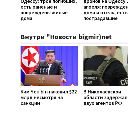
Одессу: трое погибших,
дронов на Одессу 
есть раненые и
апреля: поврежде
повреждены жилые
дома и отель, есть
дома
пострадавшие
Внутри "Новости bigmir)net
Ким Чен Ын накопил $22
В Николаевской
млрд несмотря на
области задержал
санкции
двух агентов РФ