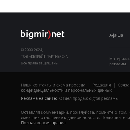
Афиша
© 2000-2024,
ТОВ «КЕПРЕЙТ ПАРТНЕРС»".
Материалы,
Все права защищены.
рекламы.
Наши контакты и схема проезда
|
Редакция
|
Связа
конфиденциальности и персональных данных
Реклама на сайте:
Отдел продаж digital рекламы
Оставляя комментарий, пожалуйста, помните о том, 
имеющих отношение к данной новости. Пользователи,
Полная версия правил