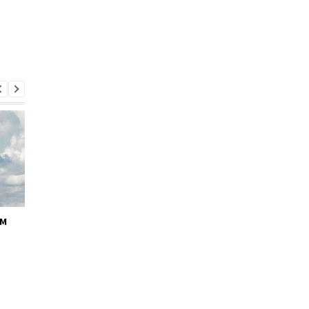
ём
Кабмин утвердил
Андрей Ткачёв
кандидатуру Тимура
назначен временно
Ткаченко на должность
исполняющим
председателя Киевской
обязанности
ОГА
председателя КМВА