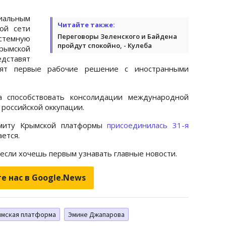
альным
Читайте также:
ой сети
Переговоры Зеленского и Байдена
истемную
пройдут спокойно, - Кулеба
рымской
дставят
дят первые рабочие решение с иностранными
а способствовать консолидации международной
российской оккупации.
ммиту Крымской платформы
присоединилась 31-я
ается.
 если хочешь первым узнавать главные новости.
е нас в Google.News
мская платформа
Эмине Джапарова