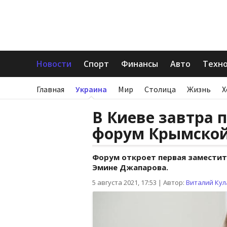
Новости
Спорт
Финансы
Авто
Техн
Главная
Украина
Мир
Столица
Жизнь
Х
В Киеве завтра
форум Крымско
Форум откроет первая заместит
Эмине Джапарова.
5 августа 2021, 17:53
|
Автор:
Виталий Кул