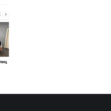
 лиц
В России предложили
Пик кризиса в
построить железную
отношениях с Поль
дорогу к Индийскому
уже пройден - посол
океану
Украины