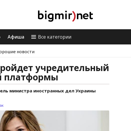
о
Афиша
Все категории
орошие новости
 пройдет учредительный
й платформы
ель министра иностранных дел Украины
ак