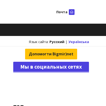
Почта
Искать
Язык сайта:
Русский
|
Українська
Допомогти Bigmir)net
Мы в социальных сетях