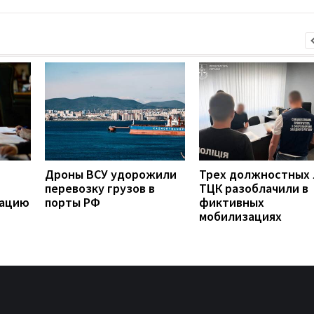
Дроны ВСУ удорожили
Трех должностных
перевозку грузов в
ТЦК разоблачили в
рацию
порты РФ
фиктивных
мобилизациях