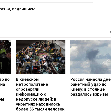
татьи, подпишись:
ар по
В киевском
Россия нанесла дн
дна
метрополитене
ракетный удар по
опровергли
Киеву: в столице
информацию о
раздались взрывы
ры
недопуске людей: в
укрытиях находилось
более 56 тысяч человек