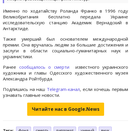
Именно по ходатайству Роланда Франко в 1996 году
Великобритания бесплатно передала Украине
исследовательскую станцию Академик Вернадский в
Антарктиде.
Также умерший был основателем международной
премии. Она вручалась людям за большие достижения и
заслуги в области социально-гуманитарных наук и
украинистики.
Ранее
сообщалось о смерти
известного украинского
художника и главы Одесского художественного музея
Александра Ройтбурда.
Подпишись на наш
Telegram-канал
, если хочешь первым
узнавать главные новости.
Читайте нас в Google.News
Теги:
фонд
смерть
дипломат
ученый
внук