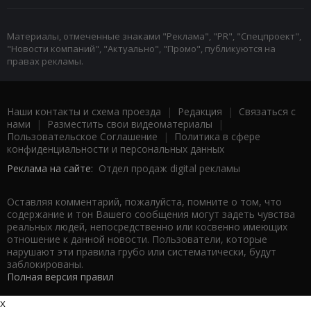
Материалы, отмеченные знаками "Реклама", "PR", "Спецпроект",
"Новости компаний", "Актуально", "Промо", публикуются на
правах рекламы.
Наши контакты и схема проезда
|
Редакция
|
Связаться с
нами
|
Разместить свои видеоматериалы
|
Пользовательское Соглашение
|
Политика в сфере
конфиденциальности и персональных данных
Реклама на сайте:
Отдел продаж digital рекламы
Оставляя комментарий, пожалуйста, помните о том, что
содержание и тон Вашего сообщения могут задеть чувства
реальных людей, непосредственно или косвенно имеющих
отношение к данной новости. Пользователи, которые
нарушают эти правила грубо или систематически, будут
заблокированы.
Полная версия правил
x