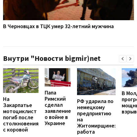
В Черновцах в ТЦК умер 32-летний мужчина
Внутри "Новости bigmir)net
Папа
В Мол
Римский
На
прогр
РФ ударила по
сделал
Закарпатье
мощн
немецкому
заявление
мотоциклист
взрыв
предприятию
о войне в
погиб после
на
Украине
столкновения
Житомирщине:
с коровой
работа