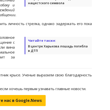
нацистского символа
обаку и
ждений
ообщении.
ить личность стрелка, однако задержать его пока
оловное
Читайте также:
ащение с
В центре Харькова лошадь погибла
сли вина
в ДТП
мальное
зит за
тник крысе. Ученые выразили свою благодарность
 если хочешь первым узнавать главные новости.
е нас в Google.News