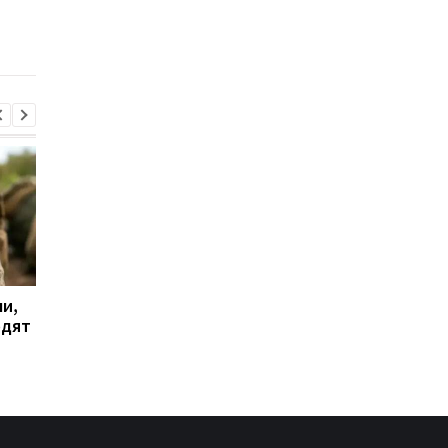
подробности
значительных
повреждениях
инфраструктуры
и,
Дрон поразил больницу
Бывшему главе МИД
одят
в Херсоне: пострадали
Венгрии Сийярто
медработницы
грозит тюрьма