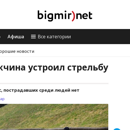
о
Афиша
Все категории
орошие новости
жчина устроил стрельбу
с, пострадавших среди людей нет
зар