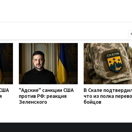
 США
"Адские" санкции США
В Скале подтвердил
я
против РФ: реакция
что из полка перев
Зеленского
бойцов