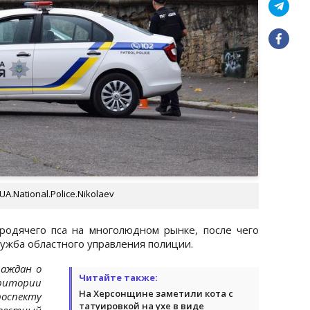
.National.Police.Nikolaev
родячего пса на многолюдном рынке, после чего
ужба областного управления полиции.
раждан о
Читайте также:
тории
На Херсонщине заметили кота с
оспекту
татуировкой на ухе в виде
вестный