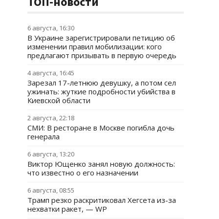
ТОП-новости
6 августа, 16:30
В Украине зарегистрировали петицию об
изменении правил мобилизации: кого
предлагают призывать в первую очередь
4 августа, 16:45
Зарезал 17-летнюю девушку, а потом сел
ужинать: жуткие подробности убийства в
Киевской области
2 августа, 22:18
СМИ: В ресторане в Москве погибла дочь
генерала
6 августа, 13:20
Виктор Ющенко занял новую должность:
что известно о его назначении
6 августа, 08:55
Трамп резко раскритиковал Хегсета из-за
нехватки ракет, — WP