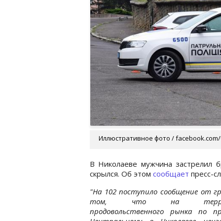
Иллюстративное фото / facebook.com/UA
В Николаеве мужчина застрелил б
скрылся. Об этом
сообщает
пресс-сл
"На 102 поступило сообщение от г
том, что на терри
продовольственного рынка по пр
Центральному в Николаеве неиз