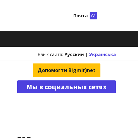
Почта
Искать
Язык сайта:
Русский
|
Українська
Допомогти Bigmir)net
Мы в социальных сетях