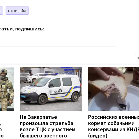
а
стрельба
татьи, подпишись:
На Закарпатье
Российских военны
,
произошла стрельба
кормят собачьими
ю
возле ТЦК с участием
консервами из КНД
по
бывшего военного
(видео)