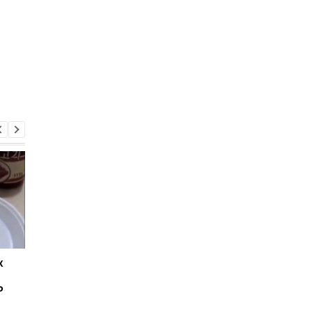
х
В Херсоне и на
РФ атаковала ракет
Николаевщине
Николаев: известно 
Р
возникли проблемы с
одном погибшем, 16
электроснабжением:
раненых и