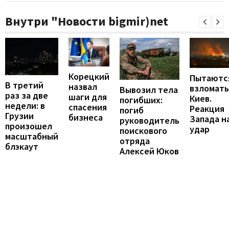
Внутри "Новости bigmir)net
Корецкий
Пытаютс
В третий
назвал
взломать
Вывозил тела
раз за две
шаги для
Киев.
погибших:
недели: в
спасения
Реакция
погиб
Грузии
бизнеса
Запада н
руководитель
произошел
удар
поискового
масштабный
отряда
блэкаут
Алексей Юков