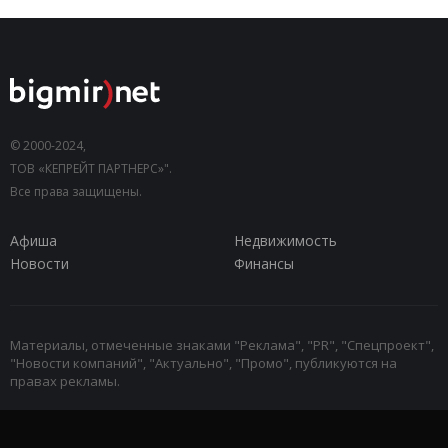
© 2000-2024,
ТОВ «КЕПРЕЙТ ПАРТНЕРС»".
Все права защищены.
Афиша
Недвижимость
Новости
Финансы
Материалы, отмеченные знаками "Реклама", "PR", "Спецпроект",
"Новости компаний", "Актуально", "Промо", публикуются на
правах рекламы.