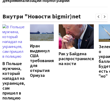
декриминализации порнографии
Внутри "Новости bigmir)net
Иран
Зеле
выдвинул
о
Рак у Байдена
США
укра
распространился
требования
балли
В Польше
на кости
для
Будет
мужчина,
открытия
есть
который
Ормуза
"но"
нападал на
украинцев,
сам
пришел в
полицию