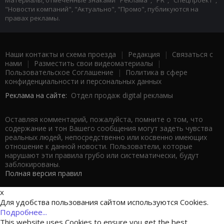
Материалы, отмеченные знаками "Реклама", "PR", "Спецпроект",
"Новости компаний", "Актуально", "Промо", публикуются на
правах рекламы.
Наши контакты и схема проезда
|
Редакция
|
Связаться с
нами
|
Разместить свои видеоматериалы
|
Пользовательское Соглашение
|
Политика в сфере
конфиденциальности и персональных данных
Реклама на сайте:
Отдел продаж digital рекламы
Оставляя комментарий, пожалуйста, помните о том, что
содержание и тон Вашего сообщения могут задеть чувства
реальных людей, непосредственно или косвенно имеющих
отношение к данной новости. Пользователи, которые
нарушают эти правила грубо или систематически, будут
заблокированы.
Полная версия правил
x
Для удобства пользования сайтом используются Cookies.
Подробнее...
This website uses Cookies to ensure you get the best