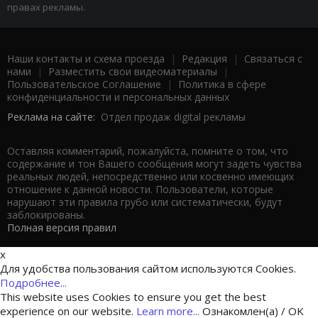
правах рекламы.
Наши контакты и схема проезда
|
Редакция
|
Связаться с
нами
|
Разместить свои видеоматериалы
|
Пользовательское Соглашение
|
Политика в сфере
конфиденциальности и персональных данных
Реклама на сайте:
Отдел продаж digital рекламы
Оставляя комментарий, пожалуйста, помните о том, что
содержание и тон Вашего сообщения могут задеть чувства
реальных людей, непосредственно или косвенно имеющих
отношение к данной новости. Пользователи, которые
нарушают эти правила грубо или систематически, будут
заблокированы.
Полная версия правил
x
Для удобства пользования сайтом используются Cookies.
Подробнее...
This website uses Cookies to ensure you get the best
experience on our website.
Learn more...
Ознакомлен(а) / OK