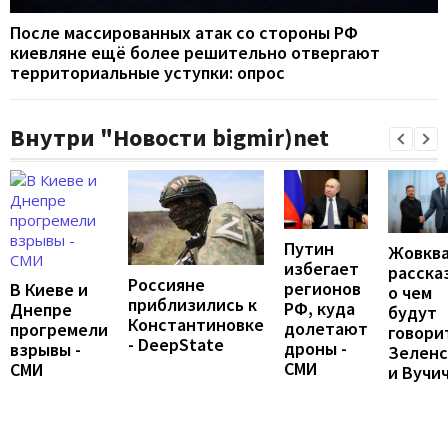
После массированных атак со стороны РФ
киевляне ещё более решительно отвергают
территориальные уступки: опрос
Внутри "Новости bigmir)net
Путин
Жовкв
избегает
расска
Россияне
регионов
В Киеве и
о чем
приблизились к
РФ, куда
Днепре
будут
Константиновке
долетают
прогремели
говори
- DeepState
дроны -
взрывы -
Зеленс
СМИ
СМИ
и Вучи