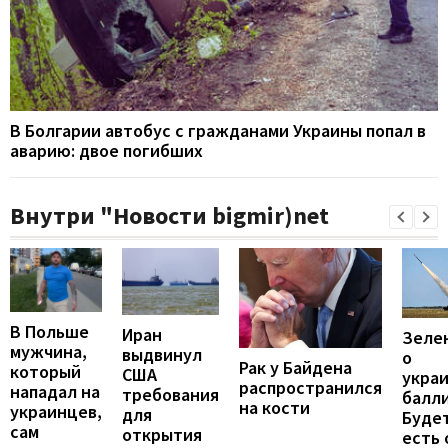
В Болгарии автобус с гражданами Украины попал в
аварию: двое погибших
Внутри "Новости bigmir)net
В Польше
Иран
Зеле
мужчина,
выдвинул
о
Рак у Байдена
который
США
укра
распространился
нападал на
требования
балли
на кости
украинцев,
для
Будет
сам
открытия
есть