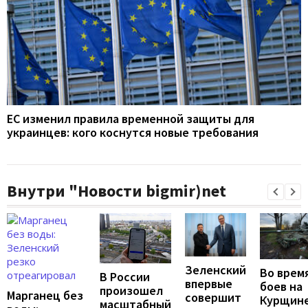
ЕС изменил правила временной защиты для
украинцев: кого коснутся новые требования
Внутри "Новости bigmir)net
Зеленский
Во врем
В России
впервые
боев на
произошел
Марганец без
совершит
Курщин
масштабный