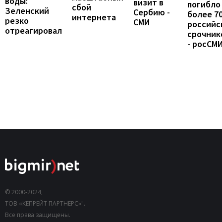
воды:
визит в
погибло
сбой
Зеленский
Сербию -
более 7
интернета
резко
СМИ
российс
отреагировал
срочник
- росСМ
© 2000-2024,
ТОВ «КЕПРЕЙТ ПАРТНЕРС»".
Все права защищены.