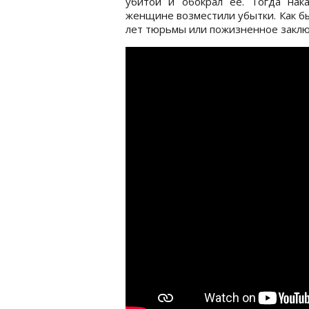
убитой и обокрал ее. Тогда нак
женщине возместили убытки. Как бы
лет тюрьмы или пожизненное заклю