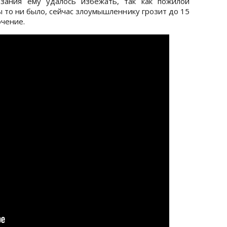
азания ему удалось избежать, так как пожилой
 то ни было, сейчас злоумышленнику грозит до 15
чение.