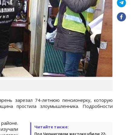
арень зарезал 74-летнюю пенсионерку, которую
нщина простила злоумышленника. Подробности
районе.
Читайте также:
изучали
Под Черниговом жестоко убили 22-
 человек