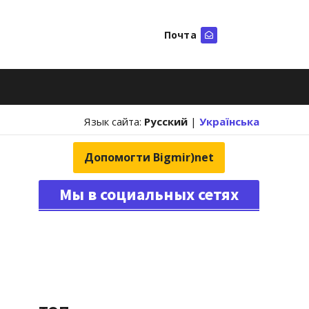
Почта
Искать
Язык сайта:
Русский
|
Українська
Допомогти Bigmir)net
Мы в социальных сетях