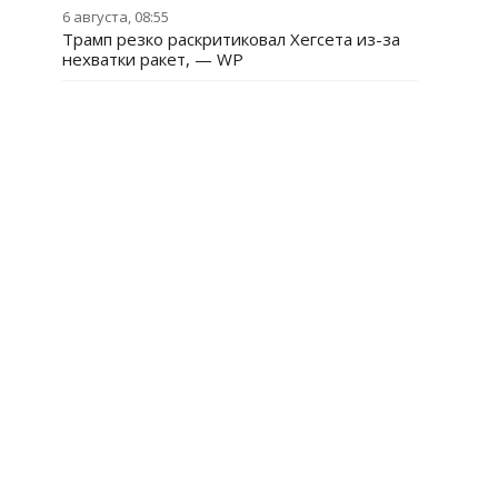
6 августа, 08:55
Трамп резко раскритиковал Хегсета из-за
нехватки ракет, — WP