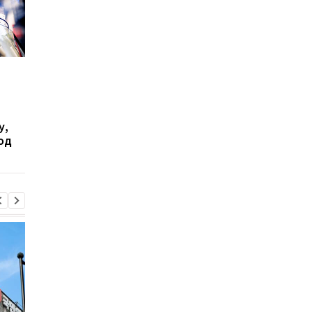
Бывшего командира
В Одесской области
155-й бригады Лучанова
нашли тело 10-летн
задержали по делу о
девочки, которую
похищении и убийстве
почти три недели на
у,
двух братьев в
унесло в море
од
Киевской области