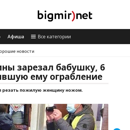
о
Афиша
Все категории
орошие новости
ны зарезал бабушку, 6
ившую ему ограбление
тал резать пожилую женщину ножом.