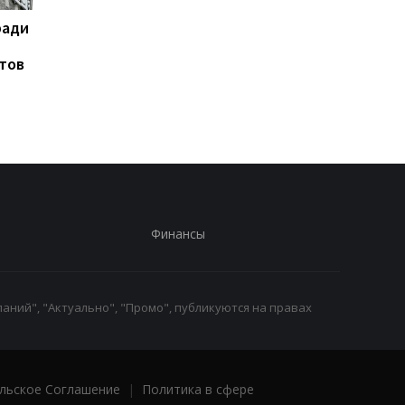
ради
На горе Петрос молния
Турция, Саудовская
поразила двух туристов
Аравия и Пакистан
тов
договорятся о
безопасности
Финансы
аний", "Актуально", "Промо", публикуются на правах
льское Соглашение
|
Политика в сфере