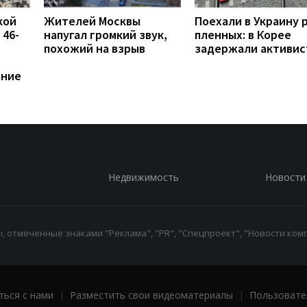
кой
Жителей Москвы
Поехали в Украину 
 46-
напугал громкий звук,
пленных: в Корее
похожий на взрыв
задержали активис
ание
Недвижимость
Новости
 отмеченные знаками "Реклама", "PR", "Спецпроект", "Новости комп
ться с нами
|
Разместить свои видеоматериалы
|
Пользовате