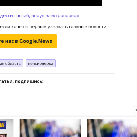
дессит погиб, воруя электропровод
.
 если хочешь первым узнавать главные новости.
е нас в Google.News
ая область
пенсионерка
татьи, подпишись: