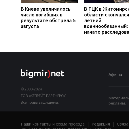
В Киеве увеличилось
В ТЦК в Житомирс
число погибших в
области скончался
результате обстрела 5
летний
августа
военнообязанный:
начато расследов
Афиша
© 2000-2024,
ТОВ «КЕПРЕЙТ ПАРТНЕРС»".
Материалы,
Все права защищены.
рекламы.
Наши контакты и схема проезда
|
Редакция
|
Связа