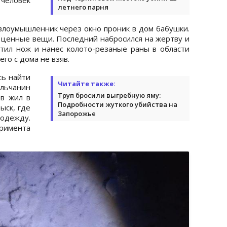
летнего парня
 злоумышленник через окно проник в дом бабушки.
л ценные вещи. Последний набросился на жертву и
ватил нож и нанес колото-резаные раны в области
го с дома не взяв.
сь найти
Читайте также:
льчанин
Труп бросили выгребную яму:
ев жил в
Подробности жуткого убийства на
ыск, где
Запорожье
 одежду.
римента