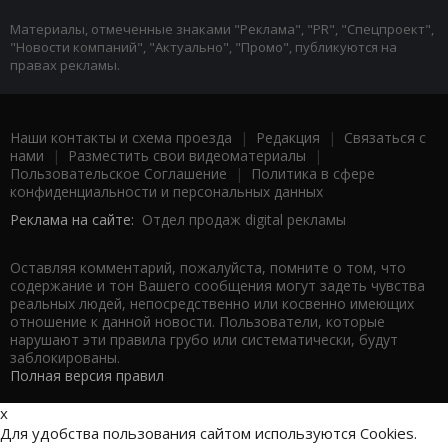
Материалы, отмеченные знаками "Реклама", "PR", "Спецпроект",
"Новости компаний", "Актуально", "Промо", публикуются на
правах рекламы.
Наши контакты и схема проезда
|
Редакция
|
Связаться с
нами
|
Разместить свои видеоматериалы
|
Пользовательское Соглашение
|
Политика в сфере
конфиденциальности и персональных данных
Реклама на сайте:
Отдел продаж digital рекламы
Оставляя комментарий, пожалуйста, помните о том, что
содержание и тон Вашего сообщения могут задеть чувства
реальных людей, непосредственно или косвенно имеющих
отношение к данной новости. Пользователи, которые
нарушают эти правила грубо или систематически, будут
заблокированы.
Полная версия правил
x
Для удобства пользования сайтом используются Cookies.