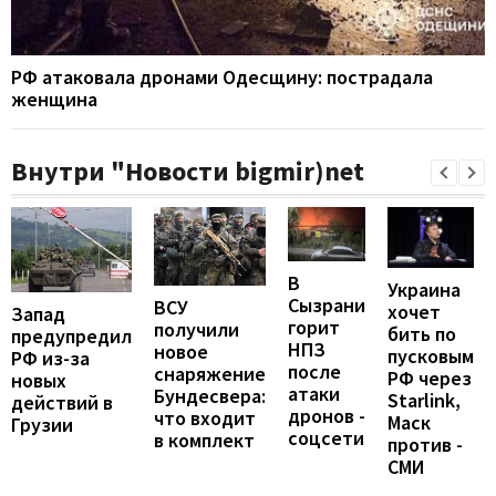
РФ атаковала дронами Одесщину: пострадала
женщина
Внутри "Новости bigmir)net
В
Украина
Сызрани
ВСУ
хочет
Запад
горит
получили
бить по
предупредил
НПЗ
новое
пусковым
РФ из-за
после
снаряжение
РФ через
новых
атаки
Бундесвера:
Starlink,
действий в
дронов -
что входит
Маск
Грузии
соцсети
в комплект
против -
СМИ