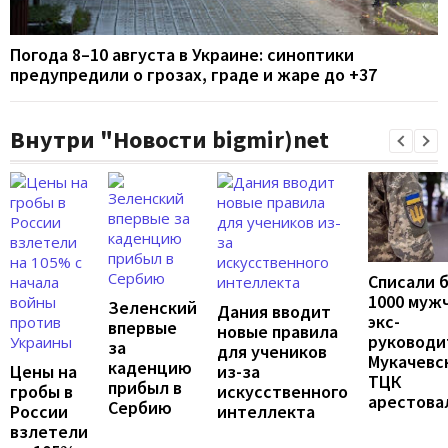
Погода 8–10 августа в Украине: синоптики
предупредили о грозах, граде и жаре до +37
Внутри "Новости bigmir)net
Списали 
1000 муж
Зеленский
Дания вводит
экс-
впервые
новые правила
руководи
за
для учеников
Мукачевс
каденцию
Цены на
из-за
ТЦК
прибыл в
гробы в
искусственного
арестова
Сербию
России
интеллекта
взлетели