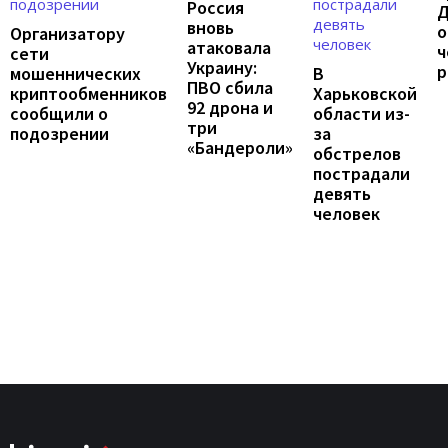
Россия
Д
вновь
о
Организатору
атаковала
ч
сети
Украину:
р
мошеннических
В
ПВО сбила
криптообменников
Харьковской
92 дрона и
сообщили о
области из-
три
подозрении
за
«Бандероли»
обстрелов
пострадали
девять
человек