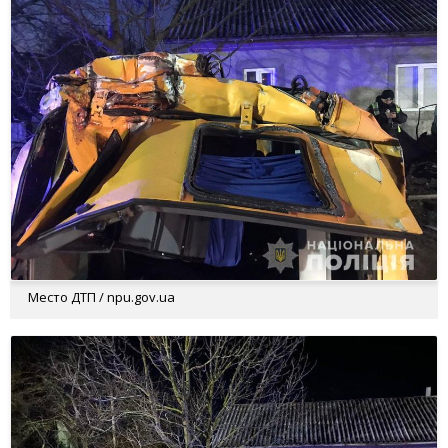
Место ДТП / npu.gov.ua