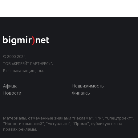
© 2000-2024,
ТОВ «КЕПРЕЙТ ПАРТНЕРС»".
Все права защищены.
Афиша
Недвижимость
Новости
Финансы
Материалы, отмеченные знаками "Реклама", "PR", "Спецпроект",
"Новости компаний", "Актуально", "Промо", публикуются на
правах рекламы.