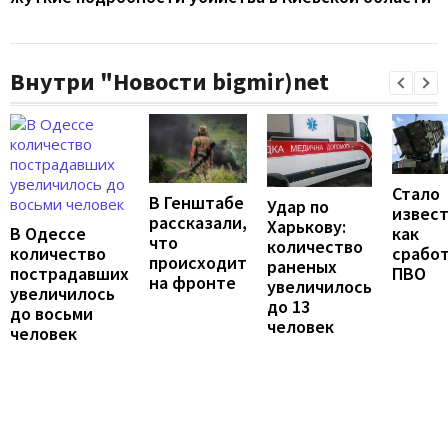
Внутри "Новости bigmir)net
Стало
В Генштабе
Удар по
извест
рассказали,
Харькову:
В Одессе
как
что
количество
количество
срабо
происходит
раненых
пострадавших
ПВО
на фронте
увеличилось
увеличилось
до 13
до восьми
человек
человек