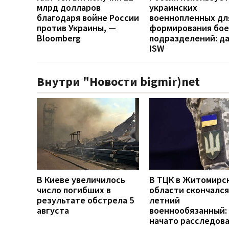
млрд долларов
украинских
благодаря войне России
военнопленных дл
против Украины, —
формирования бо
Bloomberg
подразделений: д
ISW
Внутри "Новости bigmir)net
В Киеве увеличилось
В ТЦК в Житомирс
число погибших в
области скончался
результате обстрела 5
летний
августа
военнообязанный:
начато расследов