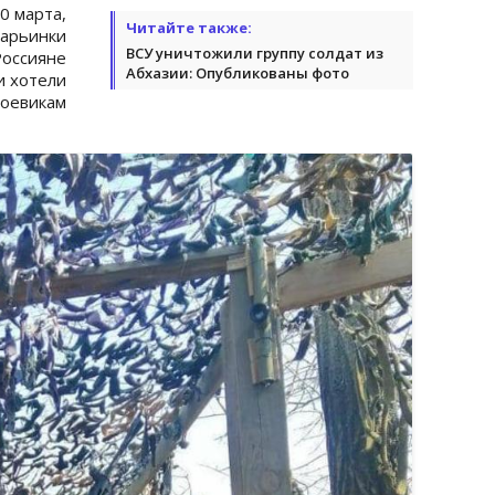
0 марта,
Читайте также:
Марьинки
ВСУ уничтожили группу солдат из
Россияне
Абхазии: Опубликованы фото
и хотели
оевикам