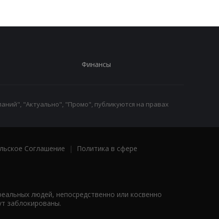
Финансы
аний", "Актуально", "Промо", публикуются на правах
льское Соглашение
|
Политика в сфере
реальных людей, непосредственно или косвенно
ут заблокированы.