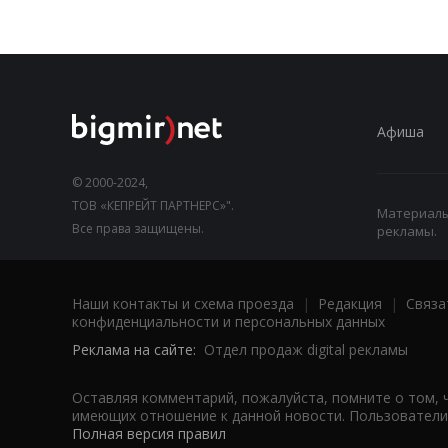
Афиша
© 2000-2024,
ТОВ «КЕПРЕЙТ ПАРТНЕРС»".
Материалы,
Все права защищены.
рекламы.
Наши контакты и схема проезда
|
Редакция
|
Связа
конфиденциальности и персональных данных
Реклама на сайте:
Отдел продаж digital рекламы
Оставляя комментарий, пожалуйста, помните о том, 
имеющих отношение к данной новости. Пользователи,
Полная версия правил