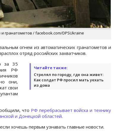
и гранатометов / facebook.com/DPSUkraine
вальным огнем из автоматических гранатометов и
врасплох отряд российских захватчиков.
о за 35
Читайте также:
ения РФ
Стрелял по городу, где она живет:
ичников
Как солдат РФ просил мать уехать
но они,
из дома
жат свои
пантам
сообщили, что
РФ перебрасывает войска и технику
ганской и Донецкой областей
.
 если хочешь первым узнавать главные новости.