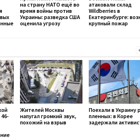
на страну НАТО ещё во
атаковали склад
я
время войны против
Wildberries в
евых
Украины: разведка США
Екатеринбурге: воз
анные
оценила угрозу
крупный пожар
кой
Жителей Москвы
Поехали в Украину 
 46-
напугал громкий звук,
пленных: в Корее
похожий на взрыв
задержали активис
ание