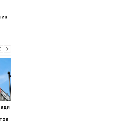
остался без света
железнодорожному
после нападения
вокзалу в Лозовой: 
ник
России
погибшие и
тяжелораненые
ради
На горе Петрос молния
Турция, Саудовская
поразила двух туристов
Аравия и Пакистан
тов
договорятся о
безопасности