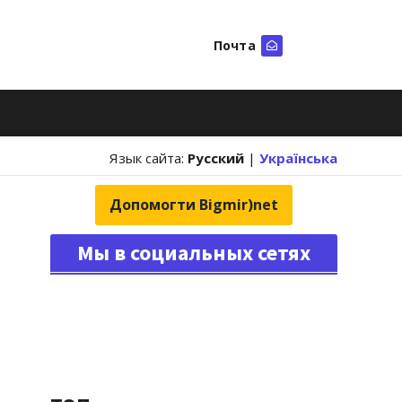
Почта
Искать
Язык сайта:
Русский
|
Українська
Допомогти Bigmir)net
Мы в социальных сетях