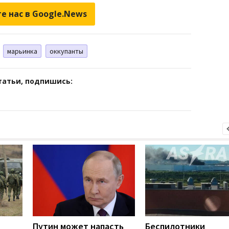
е нас в Google.News
марьинка
оккупанты
татьи, подпишись:
Путин может напасть
Беспилотники