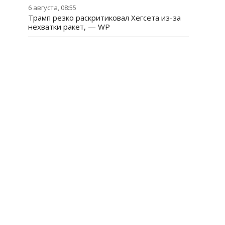
6 августа, 08:55
Трамп резко раскритиковал Хегсета из-за
нехватки ракет, — WP