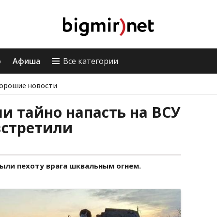
о
Афиша
Все категории
орошие новости
и тайно напасть на ВСУ
встретили
ыли пехоту врага шквальным огнем.