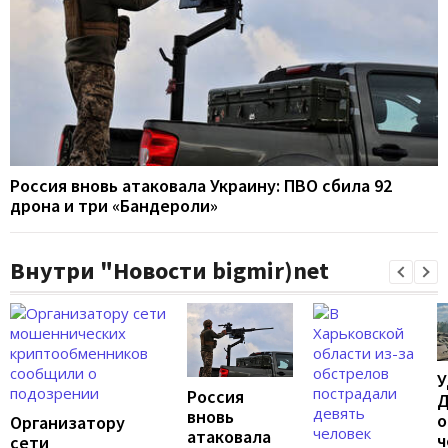
Россия вновь атаковала Украину: ПВО сбила 92
дрона и три «Бандероли»
Внутри "Новости bigmir)net
У
Россия
Д
вновь
о
Организатору
атаковала
ч
сети