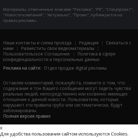
Материалы, отмеченные знаками "Реклама", "PR", "Спецпроект",
"Новости компаний", "Актуально", "Промо", публикуются на
правах рекламы.
Наши контакты и схема проезда
|
Редакция
|
Связаться с
нами
|
Разместить свои видеоматериалы
|
Пользовательское Соглашение
|
Политика в сфере
конфиденциальности и персональных данных
Реклама на сайте:
Отдел продаж digital рекламы
Оставляя комментарий, пожалуйста, помните о том, что
содержание и тон Вашего сообщения могут задеть чувства
реальных людей, непосредственно или косвенно имеющих
отношение к данной новости. Пользователи, которые
нарушают эти правила грубо или систематически, будут
заблокированы.
Полная версия правил
x
Для удобства пользования сайтом используются Cookies.