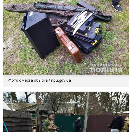
Фото с места обыска / npu.gov.ua