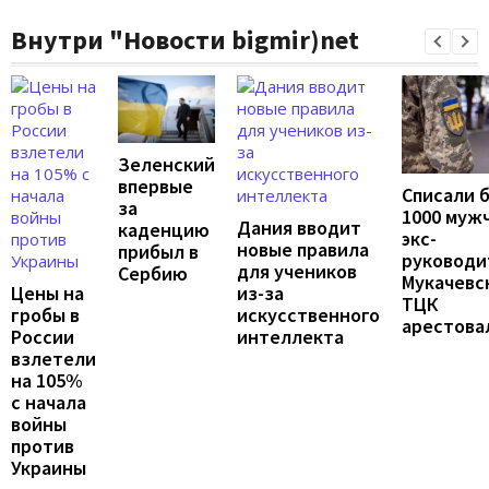
Внутри "Новости bigmir)net
Зеленский
впервые
Списали 
за
1000 муж
Дания вводит
каденцию
экс-
новые правила
прибыл в
руководи
для учеников
Сербию
Мукачевс
Цены на
из-за
ТЦК
гробы в
искусственного
арестова
России
интеллекта
взлетели
на 105%
с начала
войны
против
Украины