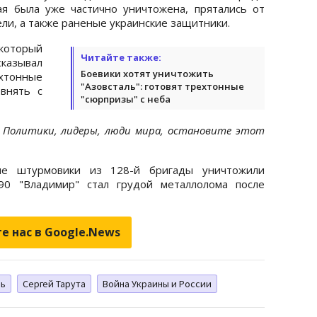
ая была уже частично уничтожена, прятались от
ели, а также раненые украинские защитники.
 который
Читайте также:
сказывал
Боевики хотят уничтожить
ехтонные
"Азовсталь": готовят трехтонные
овнять с
"сюрпризы" с неба
 Политики, лидеры, люди мира, остановите этот
кие штурмовики из 128-й бригады уничтожили
-90 "Владимир" стал грудой металлолома после
е нас в Google.News
ль
Сергей Тарута
Война Украины и России