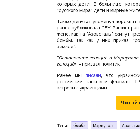
которых дети. В больнице, котор
"русского мира" дети и мирные жит
Также депутат упомянул перехват,
ранее публиковала СБУ. Рашист рас
жене, как на "Азовсталь" скинут тр
бомбы, так как у них приказ: "р
землей".
"Остановите геноцид в Мариуполе!
геноцид!"
- призвал политик.
Ранее мы
писали
, что украинс
российский танковый флагман. Т
встречи с украинцами.
Читайт
Теги:
бомба
Мариуполь
Азовста