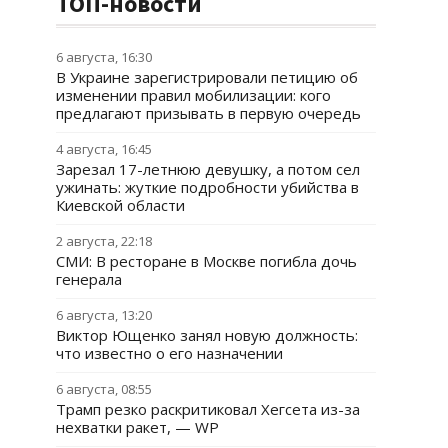
ТОП-новости
6 августа, 16:30
В Украине зарегистрировали петицию об
изменении правил мобилизации: кого
предлагают призывать в первую очередь
4 августа, 16:45
Зарезал 17-летнюю девушку, а потом сел
ужинать: жуткие подробности убийства в
Киевской области
2 августа, 22:18
СМИ: В ресторане в Москве погибла дочь
генерала
6 августа, 13:20
Виктор Ющенко занял новую должность:
что известно о его назначении
6 августа, 08:55
Трамп резко раскритиковал Хегсета из-за
нехватки ракет, — WP