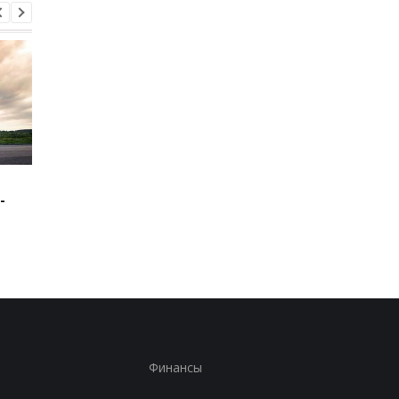
Зеленский: США будут
В Буковине задержа
-
поставлять ракеты для
мужчину, который
Patriot
ранил двух
полицейских
Финансы