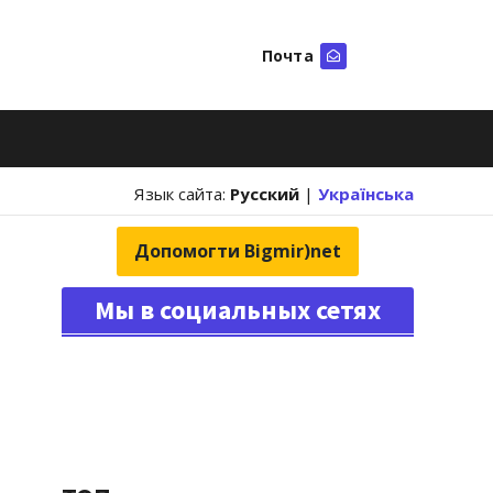
Почта
Искать
Язык сайта:
Русский
|
Українська
Допомогти Bigmir)net
Мы в социальных сетях