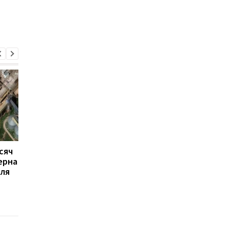
сяч
Беженцев из Суджи
В центральной част
ерна
разместили в
Мариуполя уровень
оля
оккупированном
моря снизился на
Мариуполе
несколько метров