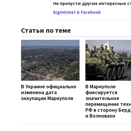
Не пропусти другие интересные с
bigmir)net в facebook
Статьи по теме
В Украине официально
В Мариуполе
изменена дата
фиксируется
оккупации Мариуполя
значительное
перемещение тех
РФ в сторону Берд
и Волновахи