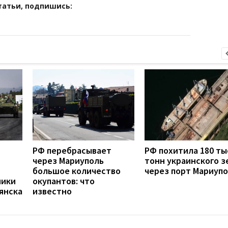
татьи, подпишись:
РФ перебрасывает
РФ похитила 180 ты
через Мариуполь
тонн украинского з
большое количество
через порт Мариуп
ники
окупантов: что
янска
известно