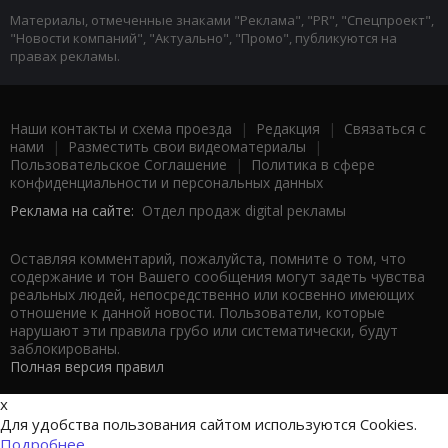
Материалы, отмеченные знаками "Реклама", "PR", "Спецпроект",
"Новости компаний", "Актуально", "Промо", публикуются на
правах рекламы.
Наши контакты и схема проезда
|
Редакция
|
Связаться с
нами
|
Разместить свои видеоматериалы
|
Пользовательское Соглашение
|
Политика в сфере
конфиденциальности и персональных данных
Реклама на сайте:
Отдел продаж digital рекламы
Оставляя комментарий, пожалуйста, помните о том, что
содержание и тон Вашего сообщения могут задеть чувства
реальных людей, непосредственно или косвенно имеющих
отношение к данной новости. Пользователи, которые
нарушают эти правила грубо или систематически, будут
заблокированы.
Полная версия правил
x
Для удобства пользования сайтом используются Cookies.
Подробнее...