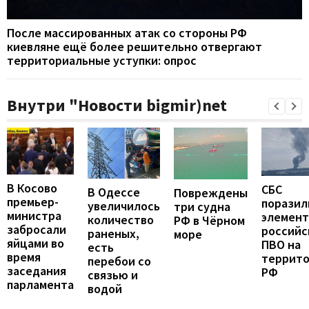
После массированных атак со стороны РФ
киевляне ещё более решительно отвергают
территориальные уступки: опрос
Внутри "Новости bigmir)net
В Косово
СБС
В Одессе
Повреждены
премьер-
поразил
увеличилось
три судна
министра
элемен
количество
РФ в Чёрном
забросали
российс
раненых,
море
яйцами во
ПВО на
есть
время
террит
перебои со
заседания
РФ
связью и
парламента
водой