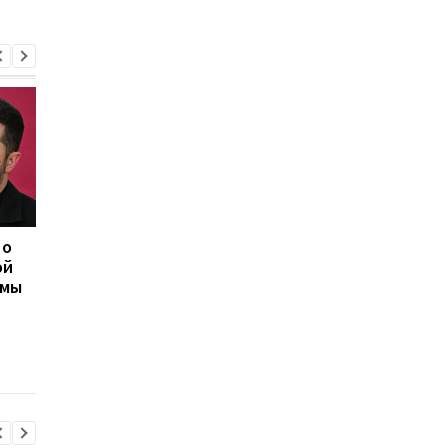
 о
Херсон полностью
Медовый, Яблочный 
ой
остался без света
Ореховый Спас 2026 
емы
после нападения
Украине: календарь
России
праздников и тради