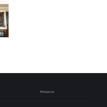
В России произошел
Зеленский впервые
масштабный сбой
совершит визит в
интернета
Сербию - СМИ
Финансы