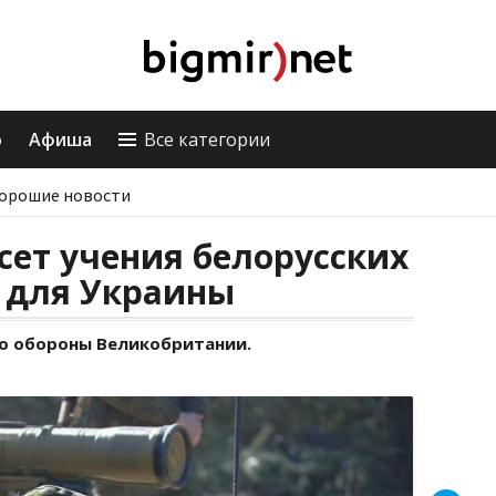
о
Афиша
Все категории
орошие новости
сет учения белорусских
у для Украины
о обороны Великобритании.