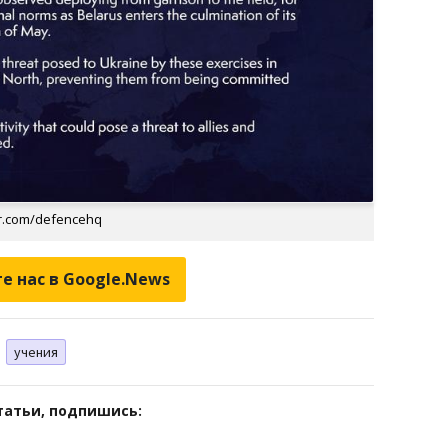
r.com/defencehq
е нас в Google.News
учения
татьи, подпишись: