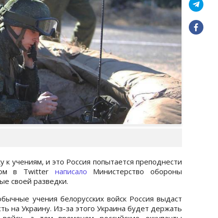
у к учениям, и это Россия попытается преподнести
том в Twitter
написало
Министерство обороны
ые своей разведки.
 обычные учения белорусских войск Россия выдаст
асть на Украину. Из-за этого Украина будет держать
 войск, а тем временем российские оккупанты