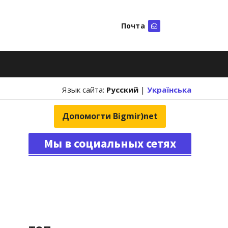
Почта
Искать
Язык сайта:
Русский
|
Українська
Допомогти Bigmir)net
Мы в социальных сетях