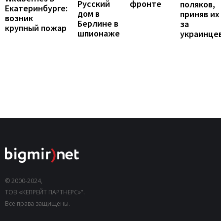
Русский
фронте
поляков,
Екатеринбурге:
дом в
приняв их
возник
Берлине в
за
крупный пожар
шпионаже
украинце
© 2000-2024,
ТОВ «КЕПРЕЙТ ПАРТНЕРС»".
Все права защищены.