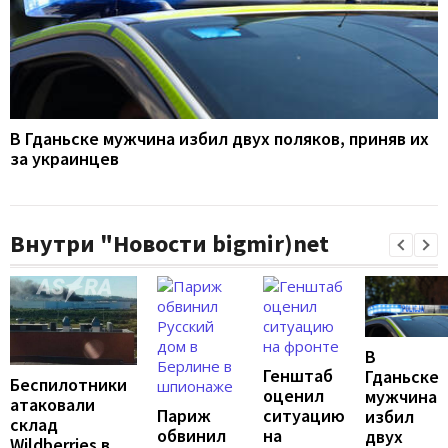
В Гданьске мужчина избил двух поляков, приняв их
за украинцев
Внутри "Новости bigmir)net
В
Генштаб
Гданьске
Беспилотники
оценил
мужчина
атаковали
Париж
ситуацию
избил
склад
обвинил
на
двух
Wildberries в