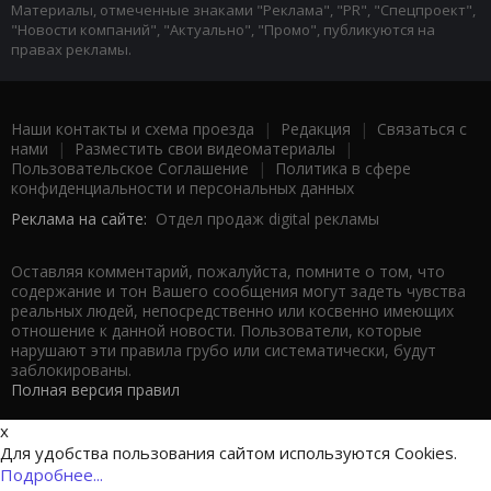
Материалы, отмеченные знаками "Реклама", "PR", "Спецпроект",
"Новости компаний", "Актуально", "Промо", публикуются на
правах рекламы.
Наши контакты и схема проезда
|
Редакция
|
Связаться с
нами
|
Разместить свои видеоматериалы
|
Пользовательское Соглашение
|
Политика в сфере
конфиденциальности и персональных данных
Реклама на сайте:
Отдел продаж digital рекламы
Оставляя комментарий, пожалуйста, помните о том, что
содержание и тон Вашего сообщения могут задеть чувства
реальных людей, непосредственно или косвенно имеющих
отношение к данной новости. Пользователи, которые
нарушают эти правила грубо или систематически, будут
заблокированы.
Полная версия правил
x
Для удобства пользования сайтом используются Cookies.
Подробнее...