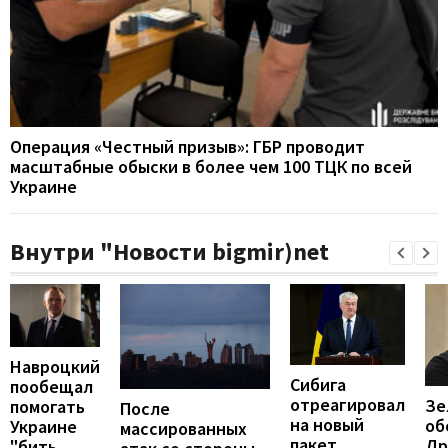
Операция «Честный призыв»: ГБР проводит
масштабные обыски в более чем 100 ТЦК по всей
Украине
Внутри "Новости bigmir)net
Навроцкий
Сибига
пообещал
отреагировал
Зе
помогать
После
на новый
об
Украине
массированных
пакет
Др
"бить