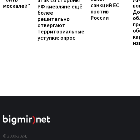
атак со стороны
санкций ЕС
во
москалей"
РФ киевляне ещё
против
До
более
России
об
решительно
пр
отвергают
об
территориальные
ка
уступки: опрос
из
© 2000-2024,