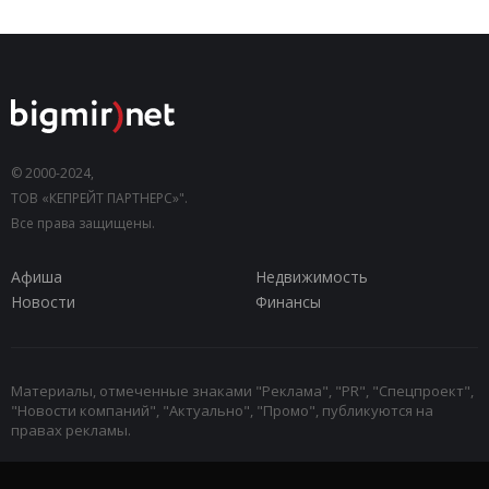
© 2000-2024,
ТОВ «КЕПРЕЙТ ПАРТНЕРС»".
Все права защищены.
Афиша
Недвижимость
Новости
Финансы
Материалы, отмеченные знаками "Реклама", "PR", "Спецпроект",
"Новости компаний", "Актуально", "Промо", публикуются на
правах рекламы.