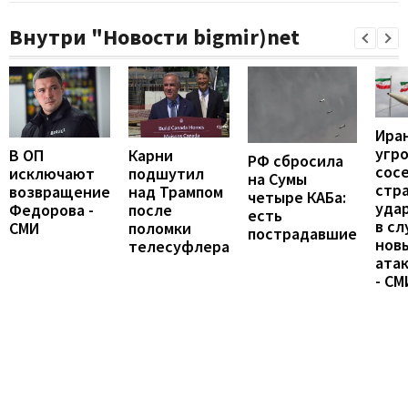
Внутри "Новости bigmir)net
Ира
угр
В ОП
Карни
РФ сбросила
сос
исключают
подшутил
на Сумы
стр
возвращение
над Трампом
четыре КАБа:
уда
Федорова -
после
есть
в сл
СМИ
поломки
пострадавшие
нов
телесуфлера
ата
- СМ