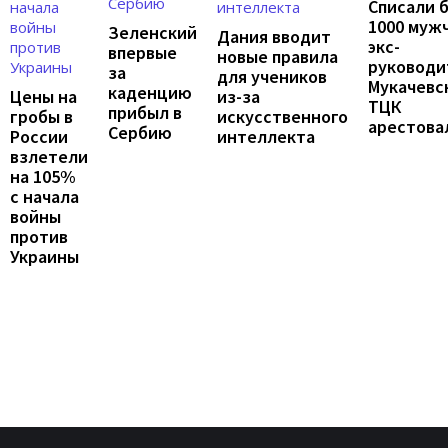
Списали 
1000 муж
Зеленский
Дания вводит
экс-
впервые
новые правила
руководи
за
для учеников
Мукачевс
каденцию
Цены на
из-за
ТЦК
прибыл в
гробы в
искусственного
арестова
Сербию
России
интеллекта
взлетели
на 105%
с начала
войны
против
Украины