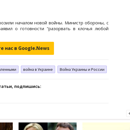
грозили началом новой войны. Министр обороны, с
аявил о готовности "разорвать в клочья любой
е нас в Google.News
пленными
война в Украине
Война Украины и России
татьи, подпишись: