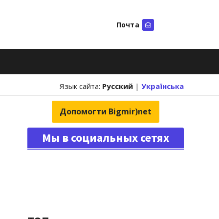
Почта
Искать
Язык сайта:
Русский
|
Українська
Допомогти Bigmir)net
Мы в социальных сетях