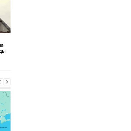
"Их задача - террор":
Зеленский: Россия
ла
РФ подготовила в двух
сосредоточила под
ды
морях 100 ракет - ВМС
Москвой три слоя П
ВСУ