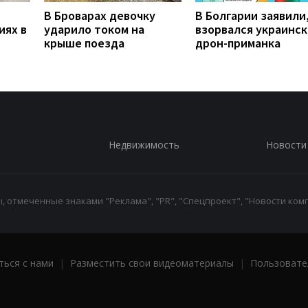
В Броварах девочку
В Болгарии заявили
иях в
ударило током на
взорвался украинс
крыше поезда
дрон-приманка
Недвижимость
Новости
 отмеченные знаками "Реклама", "PR", "Спецпроект", "Новости комп
ться с нами
|
Разместить свои видеоматериалы
|
Пользовате