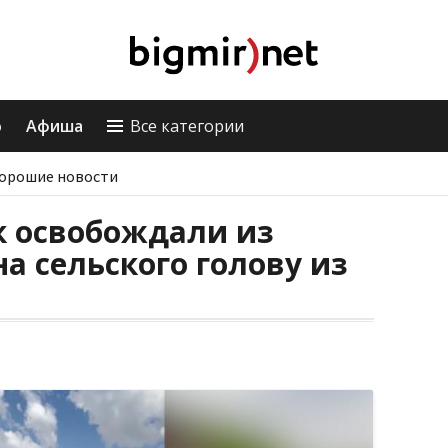
о
Афиша
Все категории
орошие новости
к освобождали из
а сельского голову из