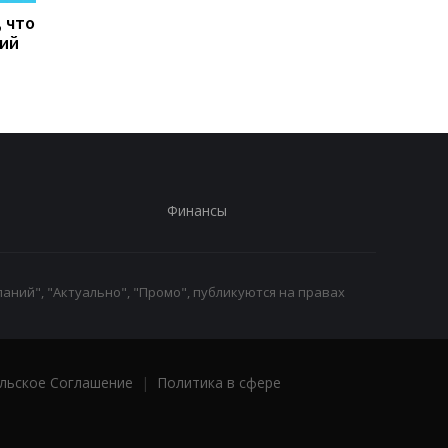
, что
Тайфун Дельфин
Зеленский встретил
кий
обрушился на Японию,
с премьер-министро
есть пострадавшие
Сербии
Финансы
аний", "Актуально", "Промо", публикуются на правах
льское Соглашение
|
Политика в сфере