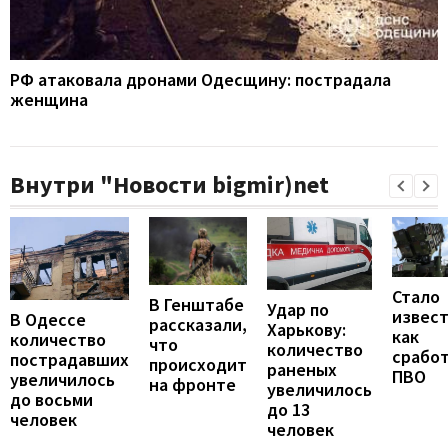
РФ атаковала дронами Одесщину: пострадала
женщина
Внутри "Новости bigmir)net
Стало
В Генштабе
Удар по
извест
В Одессе
рассказали,
Харькову:
как
количество
что
количество
срабо
пострадавших
происходит
раненых
ПВО
увеличилось
на фронте
увеличилось
до восьми
до 13
человек
человек