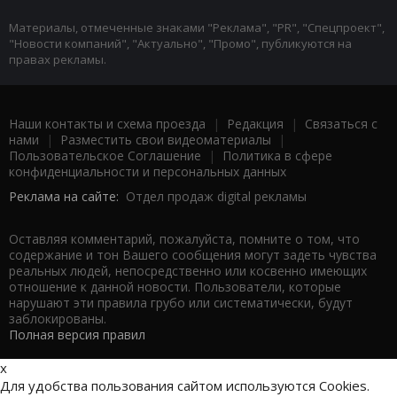
Материалы, отмеченные знаками "Реклама", "PR", "Спецпроект",
"Новости компаний", "Актуально", "Промо", публикуются на
правах рекламы.
Наши контакты и схема проезда
|
Редакция
|
Связаться с
нами
|
Разместить свои видеоматериалы
|
Пользовательское Соглашение
|
Политика в сфере
конфиденциальности и персональных данных
Реклама на сайте:
Отдел продаж digital рекламы
Оставляя комментарий, пожалуйста, помните о том, что
содержание и тон Вашего сообщения могут задеть чувства
реальных людей, непосредственно или косвенно имеющих
отношение к данной новости. Пользователи, которые
нарушают эти правила грубо или систематически, будут
заблокированы.
Полная версия правил
x
Для удобства пользования сайтом используются Cookies.