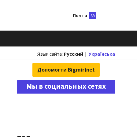
Почта
Искать
Язык сайта:
Русский
|
Українська
Допомогти Bigmir)net
Мы в социальных сетях