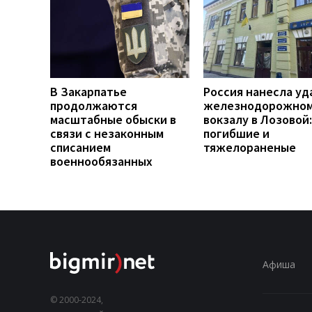
В Закарпатье
Россия нанесла уд
продолжаются
железнодорожно
масштабные обыски в
вокзалу в Лозовой:
связи с незаконным
погибшие и
списанием
тяжелораненые
военнообязанных
Афиша
© 2000-2024,