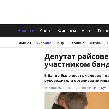
Новости
Спорт
Финансы
Авто
Техн
Главная
Украина
Мир
Столица
Жизнь
Х
Депутат райсове
участником бан
В банде было шесть человек - д
руководители организации инва
14 июня 2022, 17:20
|
Автор:
Виталий Кула