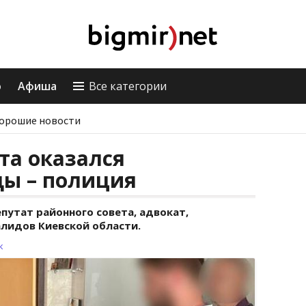
о
Афиша
Все категории
орошие новости
та оказался
ды – полиция
епутат районного совета, адвокат,
лидов Киевской области.
к