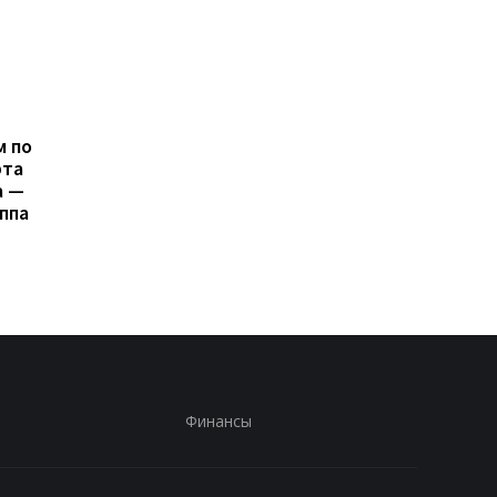
м по
Суд избрал меру
Украина нанесла уда
рта
пресечения в
по одному из
а —
отношении
крупнейших НПЗ РФ:
ппа
Стефанишиной по делу
Ярославле разразил
о незаконном
масштабный пожар
обогащении
Финансы