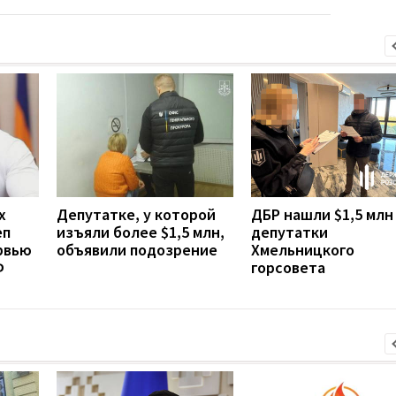
х
Депутатке, у которой
ДБР нашли $1,5 млн
еп
изъяли более $1,5 млн,
депутатки
рвью
объявили подозрение
Хмельницкого
Ф
горсовета