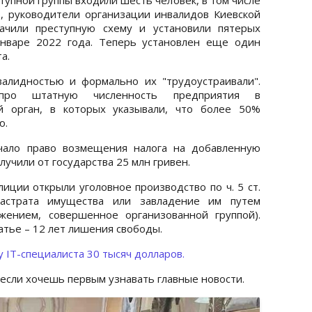
т, руководители организации инвалидов Киевской
лачили преступную схему и установили пятерых
январе 2022 года. Теперь установлен еще один
а.
алидностью и формально их "трудоустраивали".
про штатную численность предприятия в
й орган, в которых указывали, что более 50%
ю.
чало право возмещения налога на добавленную
учили от государства 25 млн гривен.
иции открыли уголовное производство по ч. 5 ст.
астрата имущества или завладение им путем
жением, совершенное организованной группой).
атье – 12 лет лишения свободы.
у IT-специалиста 30 тысяч долларов.
 если хочешь первым узнавать главные новости.