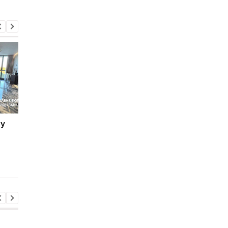
 у
ГБР подтвердило
Безуглая предлагает
незаконный выезд
лишать паспорта
депутата Артема
украинцев за рубеж
Дмитрука в Молдову
которые не обновил
данные