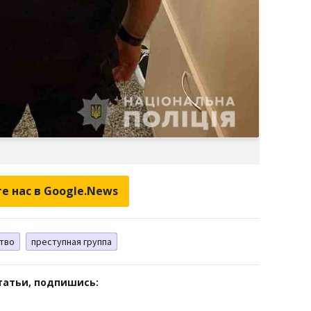
е нас в Google.News
тво
преступная группа
татьи, подпишись: