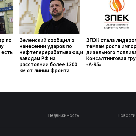
ар по
Зеленский сообщил о
ЗПЭК стала лидеро
му
нанесении ударов по
темпам роста импо
 есть
нефтеперерабатывающим
дизельного топлив
заводам РФ на
Консалтинговая гру
расстоянии более 1300
«А-95»
км от линии фронта
Недвижимость
Новости