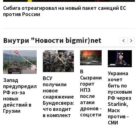
Сибига отреагировал на новый пакет санкций ЕС
против России
Внутри "Новости bigmir)net
В
Украина
Сызрани
ВСУ
хочет
Запад
горит
получили
бить по
предупредил
НПЗ
новое
пусковым
РФ из-за
после
снаряжение
РФ через
новых
атаки
Бундесвера:
Starlink,
действий в
дронов -
что входит
Маск
Грузии
соцсети
в комплект
против -
СМИ