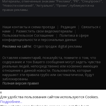
Материалы, отмеченные знаками "Реклама", "PR", "Спецпроект",
"Новости компаний", "Актуально", "Промо", публикуются на
правах рекламы.
Наши контакты и схема проезда
|
Редакция
|
Связаться с
нами
|
Разместить свои видеоматериалы
|
Пользовательское Соглашение
|
Политика в сфере
конфиденциальности и персональных данных
Реклама на сайте:
Отдел продаж digital рекламы
Оставляя комментарий, пожалуйста, помните о том, что
содержание и тон Вашего сообщения могут задеть чувства
реальных людей, непосредственно или косвенно имеющих
отношение к данной новости. Пользователи, которые
нарушают эти правила грубо или систематически, будут
заблокированы.
Полная версия правил
x
Для удобства пользования сайтом используются Cookies.
Подробнее...