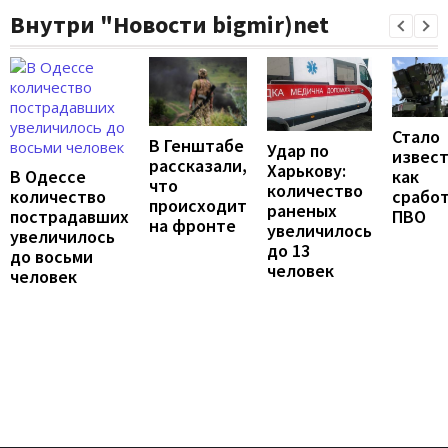
Внутри "Новости bigmir)net
Стало
В Генштабе
Удар по
извест
рассказали,
Харькову:
В Одессе
как
что
количество
количество
срабо
происходит
раненых
пострадавших
ПВО
на фронте
увеличилось
увеличилось
до 13
до восьми
человек
человек