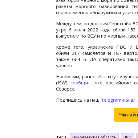
ракеты морского базирования ти
своевременно обнаружили и уничто
Между тем, по данным Генштаба ВСУ
утро 6 июля 2022 года сбили 153 
выпустили по ВСУ и по мирным насе
Кроме того, украинские ПВО и 
сбили 217 самолетов и 187 верто
также 664 БПЛА оперативно-такти
уровня.
Напомним, ранее Институт изучен
(ISW)
сообщил
, что российские о
Северск.
Подпишись на наш
Telegram-канал
,
Читайт
Теги:
Николаевская область
ПВО