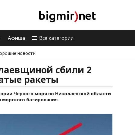
о
Афиша
Все категории
орошие новости
лаевщиной сбили 2
атые ракеты
тории Черного моря по Николаевской области
 морского базирования.