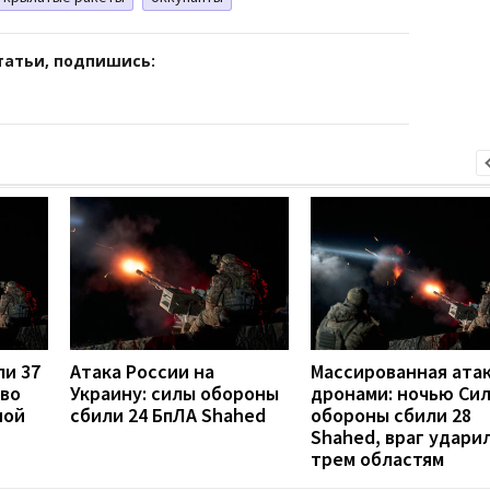
татьи, подпишись:
ли 37
Атака России на
Массированная ата
 во
Украину: силы обороны
дронами: ночью Си
ной
сбили 24 БпЛА Shahed
обороны сбили 28
Shahed, враг удари
трем областям