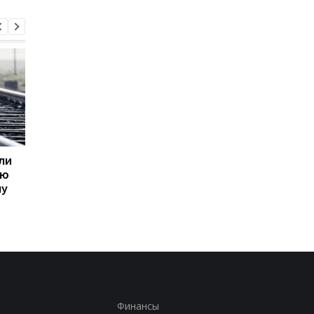
ли
Пик кризиса в
В МИД РФ отвергли
ую
отношениях с Польшей
возможность
му
уже пройден - посол
завершения войны
Украины
Финансы