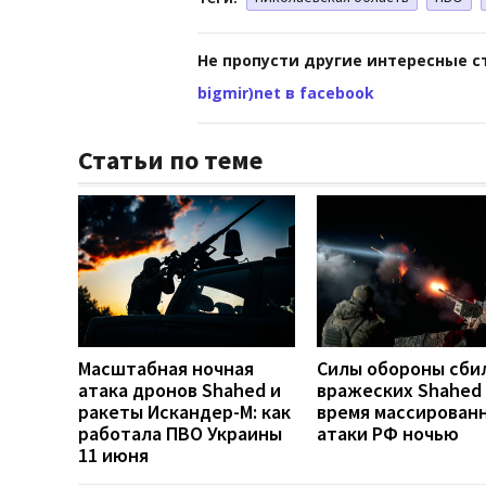
Не пропусти другие интересные с
bigmir)net в facebook
Статьи по теме
Масштабная ночная
Силы обороны сби
атака дронов Shahed и
вражеских Shahed
ракеты Искандер-М: как
время массирован
работала ПВО Украины
атаки РФ ночью
11 июня