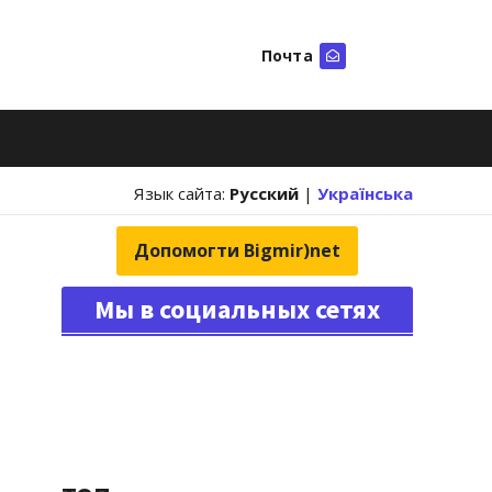
Почта
Искать
Язык сайта:
Русский
|
Українська
Допомогти Bigmir)net
Мы в социальных сетях