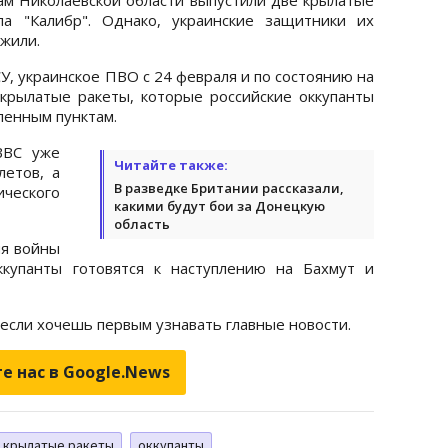
па "Калибр". Однако, украинские защитники их
жили.
, украинское ПВО с 24 февраля и по состоянию на
крылатые ракеты, которые российские оккупанты
ленным пунктам.
ВВС уже
Читайте также:
летов, а
В разведке Британии рассказали,
ческого
какими будут бои за Донецкую
область
ия войны
ккупанты готовятся к наступлению на Бахмут и
 если хочешь первым узнавать главные новости.
е нас в Google.News
крылатые ракеты
оккупанты