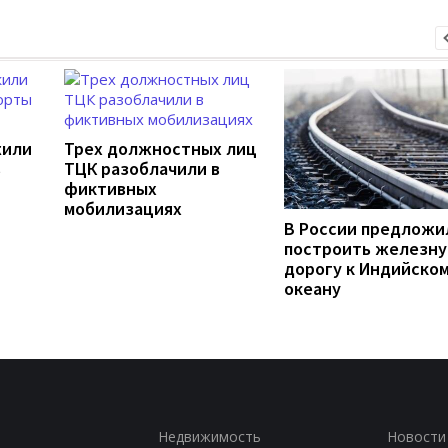
жили
Трех должностных лиц
в
ТЦК разоблачили в
фиктивных
мобилизациях
В России предложи
построить железн
дорогу к Индийско
океану
Недвижимость
Новости