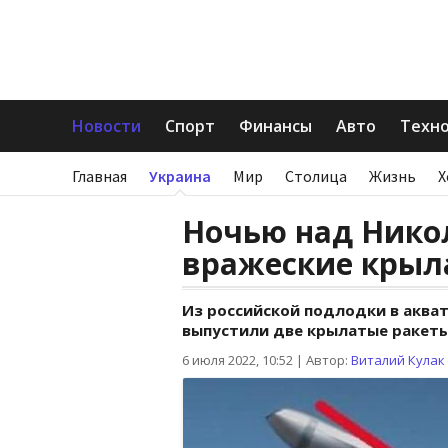
Новости
Спорт
Финансы
Авто
Техн
Главная
Украина
Мир
Столица
Жизнь
Х
Ночью над Нико
вражеские крыл
Из российской подлодки в аква
выпустили две крылатые ракеты
6 июля 2022, 10:52
|
Автор:
Виталий Кулак