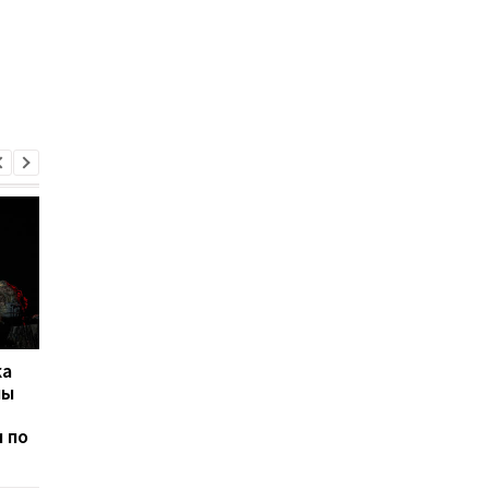
ка
Ночная атака России по
Украина уничтожила
лы
Украине 12 марта:
БпЛА Shahed во врем
уничтожено 98 БПЛА
ночной атаки России
л по
февраля