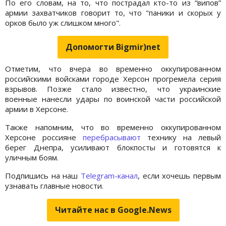
По его словам, на то, что пострадал кто-то из “випов”
армии захватчиков говорит то, что "паники и скорых у
орков было уж слишком много".
Допомогти Bigmir)net
Отметим, что вчера во временно оккупированном
российскими войсками городе Херсон прогремела серия
взрывов. Позже стало известно, что украинские
военные нанесли удары по воинской части российской
армии в Херсоне.
Также напомним, что во временно оккупированном
Херсоне россияне
перебрасывают
технику на левый
берег Днепра, усиливают блокпосты и готовятся к
уличным боям.
Подпишись на наш
Telegram-канал
, если хочешь первым
узнавать главные новости.
Читайте нас в Google.News