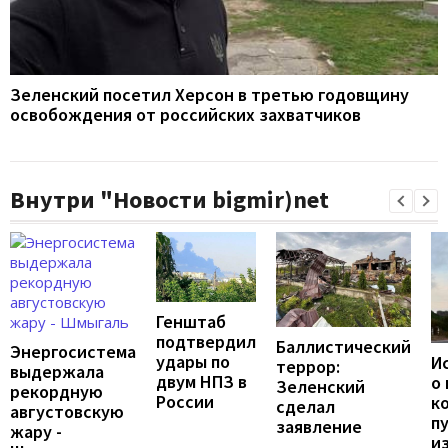
Зеленский посетил Херсон в третью годовщину
освобождения от российских захватчиков
Внутри "Новости bigmir)net
Генштаб
подтвердил
Баллистический
Энергосистема
удары по
И
террор:
выдержала
двум НПЗ в
о
Зеленский
рекордную
России
к
сделал
августовскую
п
заявление
жару -
и