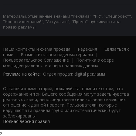
Материалы, отмеченные знаками "Реклама", "PR", "Спецпроект",
"Новости компаний", "Актуально", "Промо", публикуются на
правах рекламы.
Наши контакты и схема проезда
|
Редакция
|
Связаться с
нами
|
Разместить свои видеоматериалы
|
Пользовательское Соглашение
|
Политика в сфере
конфиденциальности и персональных данных
Реклама на сайте:
Отдел продаж digital рекламы
Оставляя комментарий, пожалуйста, помните о том, что
содержание и тон Вашего сообщения могут задеть чувства
реальных людей, непосредственно или косвенно имеющих
отношение к данной новости. Пользователи, которые
нарушают эти правила грубо или систематически, будут
заблокированы.
Полная версия правил
x