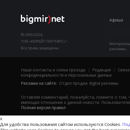
Афиша
© 2000-2024,
ТОВ «КЕПРЕЙТ ПАРТНЕРС»".
Материалы,
Все права защищены.
рекламы.
Наши контакты и схема проезда
|
Редакция
|
Связа
конфиденциальности и персональных данных
Реклама на сайте:
Отдел продаж digital рекламы
Оставляя комментарий, пожалуйста, помните о том, 
имеющих отношение к данной новости. Пользователи,
Полная версия правил
x
Для удобства пользования сайтом используются Cookies.
Под
This website uses Cookies to ensure you get the best experien