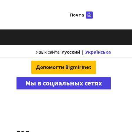
Почта
Искать
Язык сайта:
Русский
|
Українська
Допомогти Bigmir)net
Мы в социальных сетях