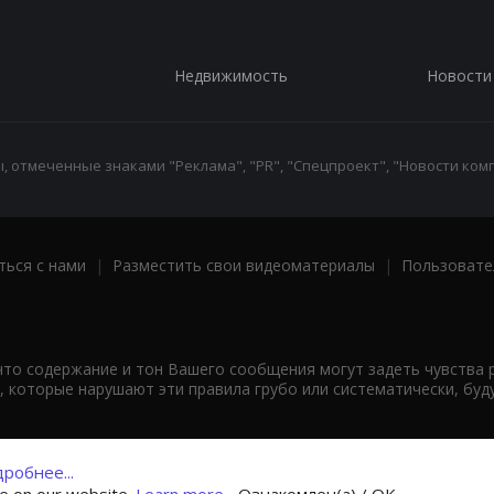
Недвижимость
Новости
 отмеченные знаками "Реклама", "PR", "Спецпроект", "Новости комп
ться с нами
|
Разместить свои видеоматериалы
|
Пользовате
что содержание и тон Вашего сообщения могут задеть чувства 
 которые нарушают эти правила грубо или систематически, буд
робнее...
ce on our website.
Learn more...
Ознакомлен(а) / OK