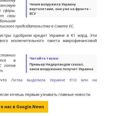
Чехия вооружила Украину
ансовую
вертолетами, они уже на фронте –
 сферы.
ВСУ
ет свои
большая
ешского председательства в Совете ЕС.
истры одобрили кредит Украине в €1 млрд. Эти
вого исключительного пакета макрофинансовой
стоянии
Читайте также:
ется в
Премьер Нидерландов сказал,
С готов
какое вооружение получит Украина
т.
, что
Литва выделила Украине €10 млн на
 если хочешь первым узнавать главные новости.
е нас в Google.News