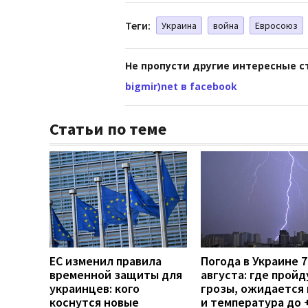
Теги:
Украина
война
Евросоюз
Не пропусти другие интересные с
bigmir)net в facebook
Статьи по теме
ЕС изменил правила
Погода в Украине 7
временной защиты для
августа: где пройд
украинцев: кого
грозы, ожидается 
коснутся новые
и температура до 