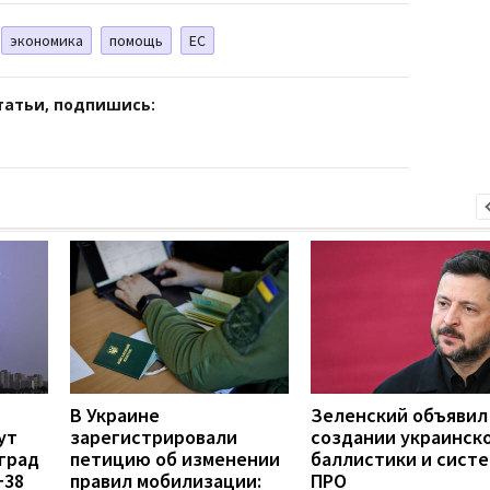
экономика
помощь
ЕС
татьи, подпишись:
В Украине
Зеленский объявил
ут
зарегистрировали
создании украинск
град
петицию об изменении
баллистики и сист
+38
правил мобилизации:
ПРО