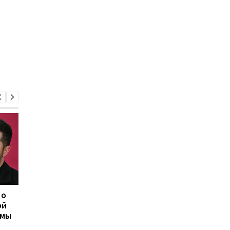
 о
Херсон полностью
Корецький анонсиро
ой
остался без света
изменения для
емы
после нападения
учителей и студент
России