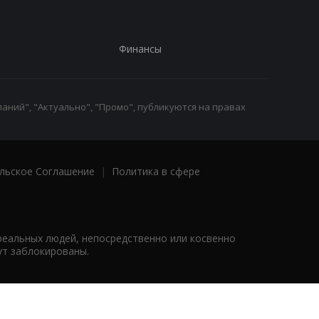
Финансы
аний", "Актуально", "Промо", публикуются на правах
льское Соглашение
|
Политика в сфере
реальных людей, непосредственно или косвенно
ут заблокированы.