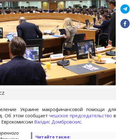
_CZ
еление Украине макрофинансовой помощи для
рд. Об этом сообщает
чешское председательство
в
т Еврокомиссии
Валдис Домбровскис
.
ренного
Читайте также:
давшему