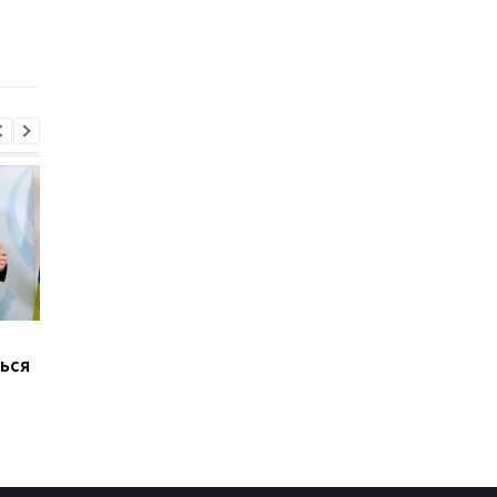
Марганец без воды:
В России произошел
ься
Зеленский резко
масштабный сбой
отреагировал
интернета