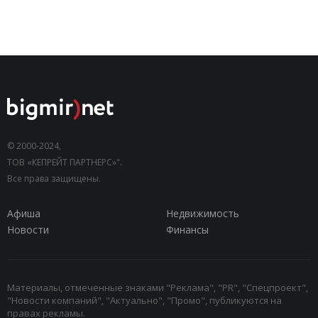
© 2000-2024,
ТОВ «КЕПРЕЙТ ПАРТНЕРС»".
Все права защищены.
Афиша
Недвижимость
Новости
Финансы
Материалы, отмеченные знаками "Реклама", "PR", "Спецпроект",
"Новости компаний", "Актуально", "Промо", публикуются на
правах рекламы.