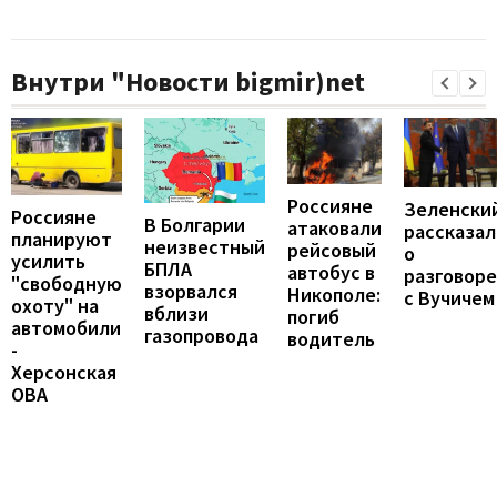
Внутри "Новости bigmir)net
Россияне
Зеленски
Россияне
В Болгарии
атаковали
рассказал
планируют
неизвестный
рейсовый
о
усилить
БПЛА
автобус в
разговоре
"свободную
взорвался
Никополе:
с Вучичем
охоту" на
вблизи
погиб
автомобили
газопровода
водитель
-
Херсонская
ОВА