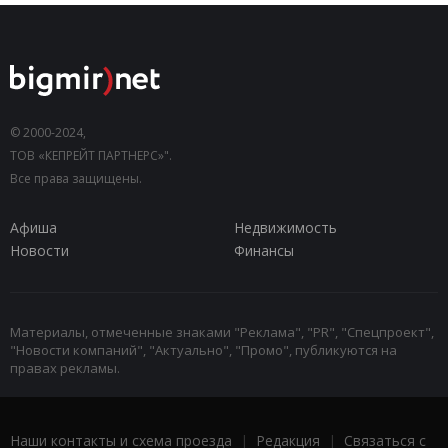
© 2000-2024,
ТОВ «КЕПРЕЙТ ПАРТНЕРС»".
Все права защищены.
Афиша
Недвижимость
Новости
Финансы
Материалы, отмеченные знаками "Реклама", "PR", "Спецпроект",
"Новости компаний", "Актуально", "Промо", публикуются на
правах рекламы.
Наши контакты и схема проезда
|
Редакция
|
Связаться с