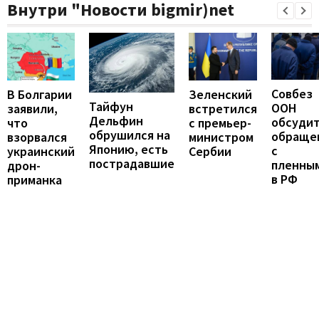
Внутри "Новости bigmir)net
Совбез
В Болгарии
Зеленский
Тайфун
ООН
заявили,
встретился
Дельфин
обсуди
что
с премьер-
обрушился на
обраще
взорвался
министром
Японию, есть
с
украинский
Сербии
пострадавшие
пленны
дрон-
в РФ
приманка