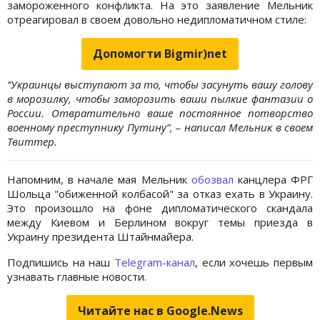
замороженного конфликта. На это заявление Мельник
отреагировал в своем довольно недипломатичном стиле:
Допомогти Bigmir)net
“Украинцы выступают за то, чтобы засунуть вашу голову
в морозилку, чтобы заморозить ваши пылкие фантазии о
России. Отвратительно ваше постоянное потворство
военному преступнику Путину”, – написал Мельник в своем
Твиттер.
Напомним, в начале мая Мельник
обозвал
канцлера ФРГ
Шольца "обиженной колбасой" за отказ ехать в Украину.
Это произошло на фоне дипломатического скандала
между Киевом и Берлином вокруг темы приезда в
Украину президента Штайнмайера.
Подпишись на наш
Telegram-канал
, если хочешь первым
узнавать главные новости.
Читайте нас в Google.News