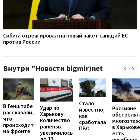
Сибига отреагировал на новый пакет санкций ЕС
против России
Внутри "Новости bigmir)net
Стало
В Генштабе
Удар по
Россияне
известно,
рассказали,
Харькову:
обстрелял
как
что
количество
многоэтаж
сработала
происходит
раненых
в Харькове
ПВО
на фронте
увеличилось
есть
до 13
погибшие