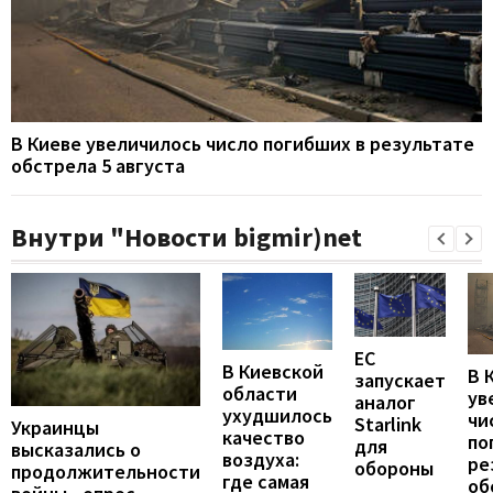
В Киеве увеличилось число погибших в результате
обстрела 5 августа
Внутри "Новости bigmir)net
ЕС
В Киевской
В 
запускает
области
ув
аналог
ухудшилось
чи
Starlink
Украинцы
качество
по
для
высказались о
воздуха:
ре
обороны
продолжительности
где самая
об