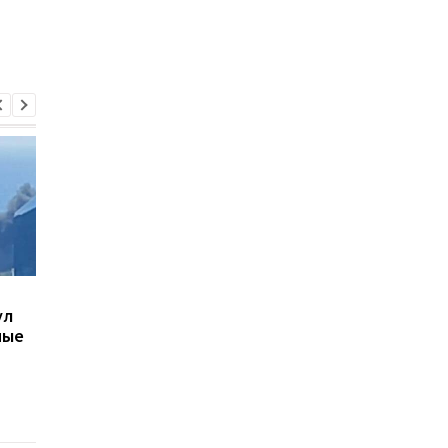
В Киеве увеличилось
В ТЦК в Житомирско
ул
число погибших в
области скончался 4
ные
результате обстрела 5
летний
августа
военнообязанный:
начато расследован