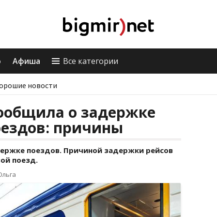
о
Афиша
Все категории
орошие новости
ообщила о задержке
оездов: причины
ержке поездов. Причиной задержки рейсов
ой поезд.
Ольга