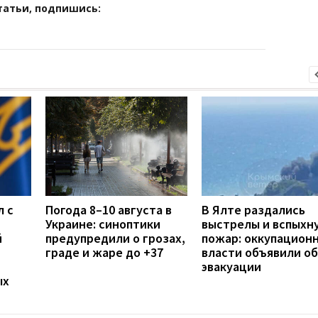
татьи, подпишись:
л с
Погода 8–10 августа в
В Ялте раздались
Украине: синоптики
выстрелы и вспыхн
й
предупредили о грозах,
пожар: оккупацион
граде и жаре до +37
власти объявили об
эвакуации
ых