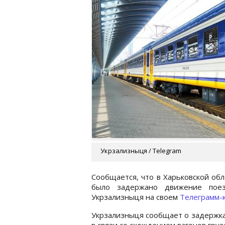
Укрзализныця / Telegram
Сообщается, что в Харьковской обл
было задержано движение пое
Укрзализныця на своем
Телеграмм-
Укрзализныця сообщает о задержках
в связи со схождением вагонов груз