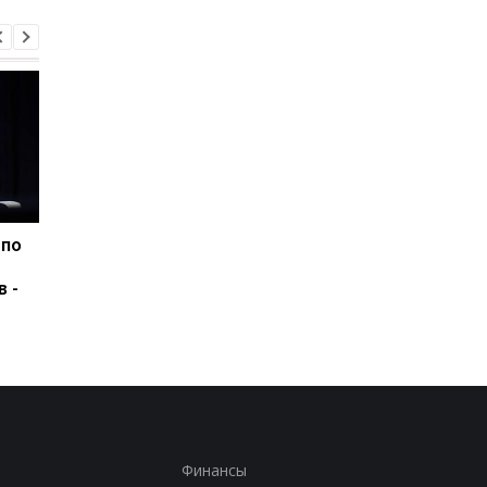
 по
США подозревают РФ в
Удар РФ по Киевщин
причастности к
три жертвы, среди 
в -
инциденту с дроном в
ребенок
Лейпциге - WSJ
Финансы