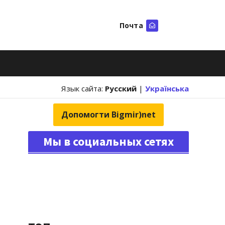
Почта
Искать
Язык сайта:
Русский
|
Українська
Допомогти Bigmir)net
Мы в социальных сетях