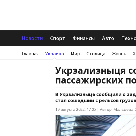
Новости
Спорт
Финансы
Авто
Техн
Главная
Украина
Мир
Столица
Жизнь
Х
Укрзализныця с
пассажирских п
В Укрзализныце сообщили о зад
стал сошедший с рельсов грузов
19 августа 2022, 17:05
|
Автор: Мальцева 