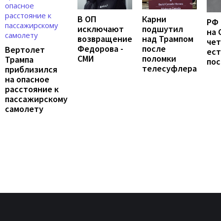
В ОП
Карни
РФ 
исключают
подшутил
на 
возвращение
над Трампом
чет
Федорова -
после
Вертолет
ест
СМИ
поломки
Трампа
по
телесуфлера
приблизился
на опасное
расстояние к
пассажирскому
самолету