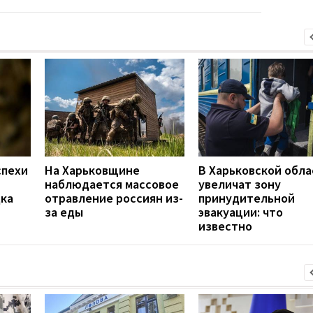
спехи
На Харьковщине
В Харьковской обла
наблюдается массовое
увеличат зону
дка
отравление россиян из-
принудительной
за еды
эвакуации: что
известно