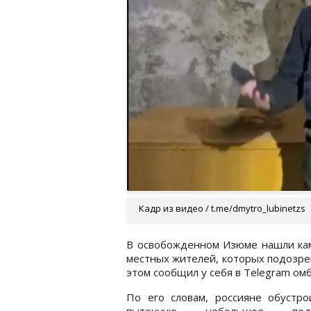
Кадр из видео / t.me/dmytro_lubinetzs
В освобожденном Изюме нашли каме
местных жителей, которых подозрев
этом сообщил у себя в Telegram о
По его словам, россияне обустро
пыточную небольшое подв