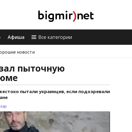
о
Афиша
Все категории
орошие новости
зал пыточную
зюме
жестоко пытали украинцев, если подозревали
ране
зар