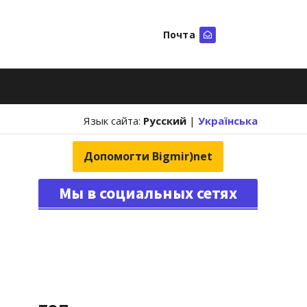
Почта
Искать
Язык сайта:
Русский
|
Українська
Допомогти Bigmir)net
Мы в социальных сетях