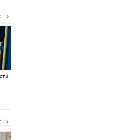
сти
Россия перебрасывает
ВСУ освободили час
новые резервы: что
территории в
происходит на
Харьковской области
Харьковском
подробности
направлении