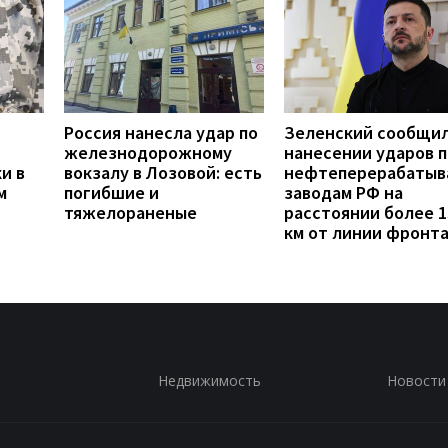
Россия нанесла удар по
Зеленский сообщил
железнодорожному
нанесении ударов п
и в
вокзалу в Лозовой: есть
нефтеперерабаты
м
погибшие и
заводам РФ на
тяжелораненые
расстоянии более 1
км от линии фронт
Недвижимость
Новости