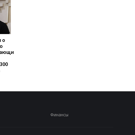
 о
ЗПЭК стала лидером по
Суд избрал меру
о
темпам роста импорта
пресечения в
вающим
дизельного топлива —
отношении
Консалтинговая группа
Стефанишиной по д
300
«А-95»
о незаконном
а
обогащении
Финансы